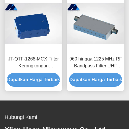
JT-QTF-1268-MCX Filter
960 hingga 1225 MHz RF
Kerongkongan
Bandpass Filter UHF
Disesuaikan Filter
VUF 50W RF Cavity
Dapatkan Harga Terbaik
Bandpass Low Insertion
Dapatkan Harga Terbaik
Filter
Loss Waveguide
Hubungi Kami