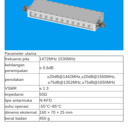
Parameter utama
frekuensi pita
1472MHz 1530MHz
kehilangan
≤ 0,6dB
penempatan
≥20dB@1442MHz,≥20dB@1560MHz,
penolakan
≥75dB@1352MHz,≥75dB@1650MHz
VSWR
≤ 1.3
impedansi
50Ω
tipe antarmuka
N-KFD
suhu operasi
-55°C~85°C
dimensi eksternal
160 × 70 × 25 mm
berat badan
450 g