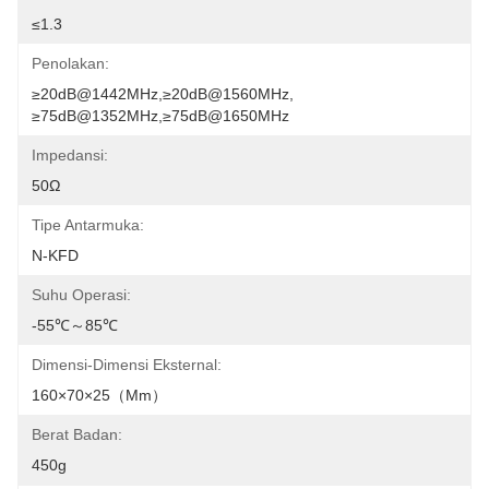
≤1.3
Penolakan:
≥20dB@1442MHz,≥20dB@1560MHz, 
≥75dB@1352MHz,≥75dB@1650MHz
Impedansi:
50Ω
Tipe Antarmuka:
N-KFD
Suhu Operasi:
-55℃～85℃
Dimensi-Dimensi Eksternal:
160×70×25（mm）
Berat Badan:
450g