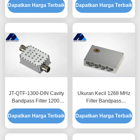
Dapatkan Harga Terbaik
Masuk Rendah JT-QTF-
Dapatkan Harga Terbaik
Low Insertion Loss
1575-MCX-1
JT-QTF-1300-DIN Cavity
Ukuran Kecil 1268 MHz
Bandpass Filter 1200-
Filter Bandpass
1400 MHz Panduan
Kerongkongan JT-QTF-
Dapatkan Harga Terbaik
Gelombang Disesuaikan
Dapatkan Harga Terbaik
1268-MCX-1 Kerugian
Kerugian Masukan
Masuk Rendah
Rendah
Disesuaikan