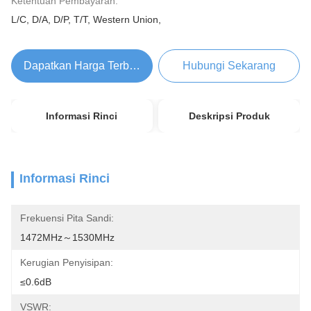
Ketentuan Pembayaran:
L/C, D/A, D/P, T/T, Western Union,
Dapatkan Harga Terbaik
Hubungi Sekarang
Informasi Rinci
Deskripsi Produk
Informasi Rinci
Frekuensi Pita Sandi:
1472MHz～1530MHz
Kerugian Penyisipan:
≤0.6dB
VSWR: