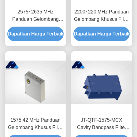
2575~2635 MHz
2200~220 MHz Panduan
Panduan Gelombang
Gelombang Khusus Filter
Khusus Filter Bandpass
Bandpass Kerugian
Dapatkan Harga Terbaik
Kerugian Low Insertion
Dapatkan Harga Terbaik
Masuk Rendah JT-QTF-
JT-QTF-2605-N
2230-MCX
1575.42 MHz Panduan
JT-QTF-1575-MCX
Gelombang Khusus Filter
Cavity Bandpass Filter
Bandpass Kerugian
Disesuaikan Waveguide