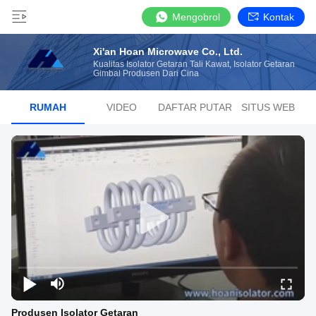
Mengobrol
Kontak
Xi'an Hoan Microwave Co., Ltd.
Kualitas Isolator Getaran Tali Kawat, Isolator Getaran
Gimbal Produsen Dari Cina
RUMAH
VIDEO
DAFTAR PUTAR
SITUS WEB
Produsen Isolator Getaran