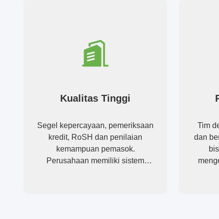
Kualitas Tinggi
Segel kepercayaan, pemeriksaan
Tim de
kredit, RoSH dan penilaian
dan be
kemampuan pemasok.
bi
Perusahaan memiliki sistem
meng
kontrol kualitas yang ketat dan
laboratorium pengujian
profesional.