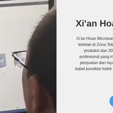
Xi'an Ho
Xi'an Hoan Microwav
terletak di Zona Te
produksi dan 30
profesional yang 
penjualan dan laya
kabel,konektor listrik
bernapas tahan ai