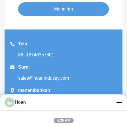
Mengirim
Telp
86--18740357801

Surel
sales@hoanindustry.com

menambahkan
F7, Bangunan 2, Taman Industri Xinkai, Jalan
Hoan
Jinye 2, Zona Teknologi Tinggi, Xi'an
4:35 AM