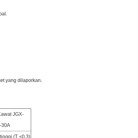
pal.
et yang dilaporkan.
 Kawat JGX-
-30A
 tinggi (T <0,3)