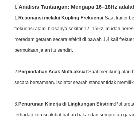
I. Analisis Tantangan: Mengapa 16–18Hz adal
1.
Resonansi melalui Kopling Frekuensi:
Saat trailer b
frekuensi alami biasanya sekitar 12–15Hz, mudah beres
meredam getaran secara efektif di bawah 1,4 kali fre
permukaan jalan itu sendiri.
2.
Perpindahan Acak Multi-aksial:
Saat menikung atau b
secara bersamaan. Isolator searah standar tidak memil
3.
Penurunan Kinerja di Lingkungan Ekstrim:
Poliuret
terhadap korosi akibat bahan bakar dan semprotan garam