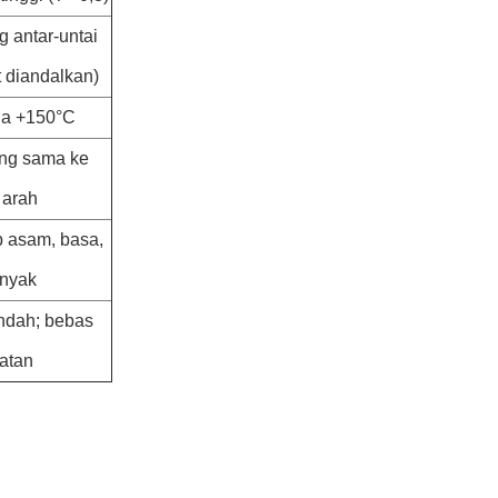
 antar-untai
 diandalkan)
ga +150°C
ng sama ke
 arah
 asam, basa,
inyak
endah; bebas
atan