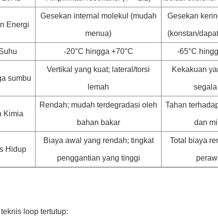
Gesekan internal molekul (mudah
Gesekan kering
 Energi
menua)
(konstan/dapat
 Suhu
-20°C hingga +70°C
-65°C hing
Vertikal yang kuat; lateral/torsi
Kekakuan ya
ga sumbu
lemah
segala
Rendah; mudah terdegradasi oleh
Tahan terhadap
 Kimia
bahan bakar
dan m
Biaya awal yang rendah; tingkat
Total biaya r
us Hidup
penggantian yang tinggi
peraw
knis loop tertutup: