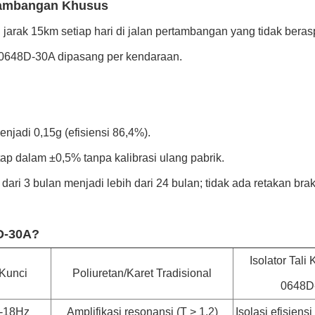
nambangan Khusus
jarak 15km setiap hari di jalan pertambangan yang tidak beras
GX-0648D-30A dipasang per kendaraan.
enjadi 0,15g (efisiensi 86,4%).
ap dalam ±0,5% tanpa kalibrasi ulang pabrik.
ari 3 bulan menjadi lebih dari 24 bulan; tidak ada retakan brak
D-30A?
Isolator Tali
 Kunci
Poliuretan/Karet Tradisional
0648D
6-18Hz
Amplifikasi resonansi (T > 1.2)
Isolasi efisiensi