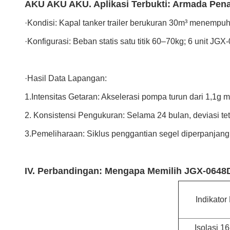
AKU AKU AKU. Aplikasi Terbukti: Armada Pe
·
Kondisi: Kapal tanker trailer berukuran 30m³ menempuh 
·Konfigurasi: Beban statis satu titik 60–70kg; 6 unit J
·Hasil Data Lapangan:
1.Intensitas Getaran: Akselerasi pompa turun dari 1,1g m
2. Konsistensi Pengukuran: Selama 24 bulan, deviasi tet
3.Pemeliharaan: Siklus penggantian segel diperpanjang d
IV. Perbandingan: Mengapa Memilih JGX-0648
Indikator
Isolasi 1