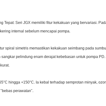
Tepat: Seri JGX memiliki fitur kekakuan yang bervariasi. Pada 
n kering internal sebelum mencapai pompa.
tur spiral simetris memastikan kekakuan seimbang pada sumbu ve
n sangkar pelindung enam derajat kebebasan untuk pompa PD. B
kurat.
i -65°C hingga +150°C. Ia kebal terhadap semprotan minyak, oz
"bebas perawatan".