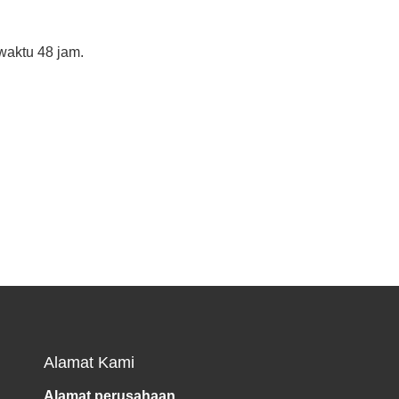
aktu 48 jam.
Hoan
4:14 AM
Good day, what product are you looking 
for?
Alamat Kami
Alamat perusahaan