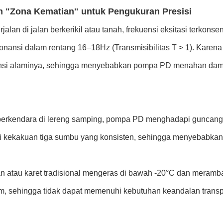
ah "Zona Kematian" untuk Pengukuran Presisi
erjalan di jalan berkerikil atau tanah, frekuensi eksitasi terkons
onansi dalam rentang 16–18Hz (Transmisibilitas T > 1). Karen
kuensi alaminya, sehingga menyebabkan pompa PD menahan damp
erkendara di lereng samping, pompa PD menghadapi guncangan
iki kekakuan tiga sumbu yang konsisten, sehingga menyebabkan
an atau karet tradisional mengeras di bawah -20°C dan meramba
, sehingga tidak dapat memenuhi kebutuhan keandalan transpor