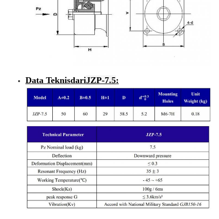
Data Teknis
dari
JZP-7.5
: