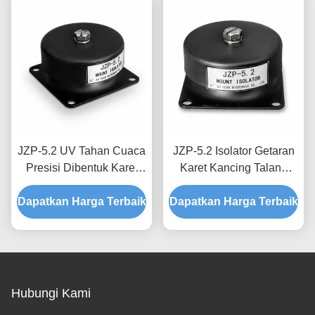
JZP-5.2 UV Tahan Cuaca
JZP-5.2 Isolator Getaran
Presisi Dibentuk Karet
Karet Kancing Talang
Getaran Isolator Mount
Tahan Korosi Dudukan
Dapatkan Harga Terbaik
Shock Absorber Mount
Dapatkan Harga Terbaik
Peredam Kejut untuk
untuk Perlengkapan Luar
Penguliran Presisi
Ruangan
Hubungi Kami