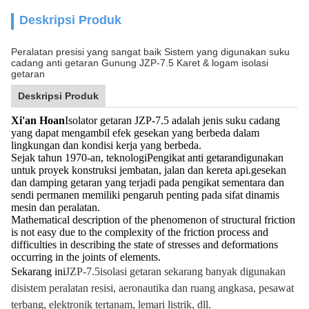
Deskripsi Produk
Peralatan presisi yang sangat baik Sistem yang digunakan suku
cadang anti getaran Gunung JZP-7.5 Karet & logam isolasi
getaran
Deskripsi Produk
Xi'an Hoan
Isolator getaran JZP-7.5 adalah jenis suku cadang
yang dapat mengambil efek gesekan yang berbeda dalam
lingkungan dan kondisi kerja yang berbeda.
Sejak tahun 1970-an, teknologi
Pengikat anti getaran
digunakan
untuk proyek konstruksi jembatan, jalan dan kereta api.gesekan
dan damping getaran yang terjadi pada pengikat sementara dan
sendi permanen memiliki pengaruh penting pada sifat dinamis
mesin dan peralatan.
Mathematical description of the phenomenon of structural friction
is not easy due to the complexity of the friction process and
difficulties in describing the state of stresses and deformations
occurring in the joints of elements.
Sekarang ini
JZP-7.5
isolasi getaran sekarang banyak digunakan
di
sistem peralatan resisi, aeronautika dan ruang angkasa, pesawat
terbang, elektronik tertanam, lemari listrik, dll.