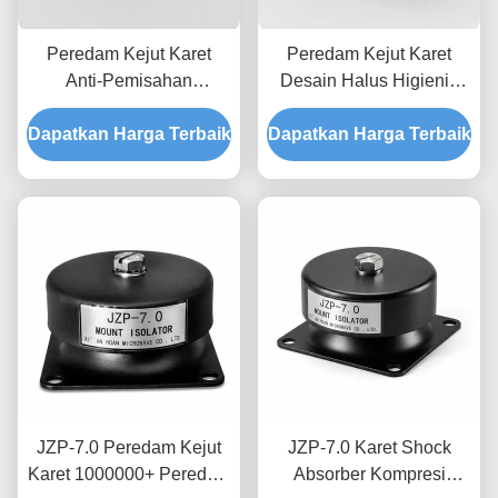
Peredam Kejut Karet
Peredam Kejut Karet
Anti-Pemisahan
Desain Halus Higienis
Interlocking JZP-7.5
JZP-7.5 dengan Peredam
Dapatkan Harga Terbaik
dengan Ketertelusuran
Dapatkan Harga Terbaik
Progresif yang Mudah
Lot Cetakan Permanen
Dicuci
JZP-7.0 Peredam Kejut
JZP-7.0 Karet Shock
Karet 1000000+ Peredam
Absorber Kompresi