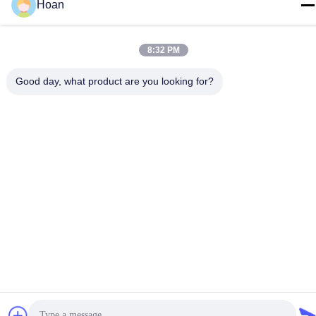
Hoan
86--18740357801
8:32 PM
Good day, what product are you looking for?
Cina Kualitas Baik Isolator getaran tali kawat Pemasok. Hak cipta
© 2024-2026 Xi'an Hoan Microwave Co., Ltd. . Seluruh hak cipta.
Kebijakan Privasi
|
Sitemap