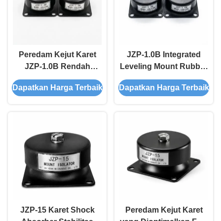
Peredam Kejut Karet
JZP-1.0B Integrated
JZP-1.0B Rendah
Leveling Mount Rubber
Outgassing VOC Ultra-
Shock Absorber Non-
Dapatkan Harga Terbaik
Dapatkan Harga Terbaik
Rendah Isolator
Migrating Vibration
Getaran Tahan Creep
Damper Paint Plastik
Tinggi Beban Statis
Kompatibel
JZP-15 Karet Shock
Peredam Kejut Karet