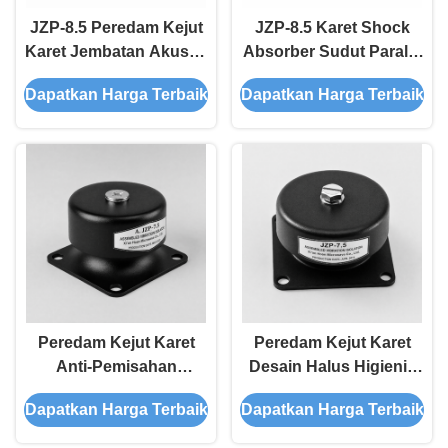
JZP-8.5 Peredam Kejut
JZP-8.5 Karet Shock
Karet Jembatan Akustik
Absorber Sudut Paralel
Pencegahan Suara
Ketidaksejajaran
Dapatkan Harga Terbaik
Dapatkan Harga Terbaik
Peredam Api Dudukan
Toleransi Pengikat Anti-
Melonggarkan Benang
Perlindungan Isolator
Peredam Kejut Karet
Peredam Kejut Karet
Anti-Pemisahan
Desain Halus Higienis
Interlocking JZP-7.5
JZP-7.5 dengan
Dapatkan Harga Terbaik
Dapatkan Harga Terbaik
dengan Ketertelusuran
Peredam Progresif yang
Lot Cetakan Permanen
Mudah Dicuci