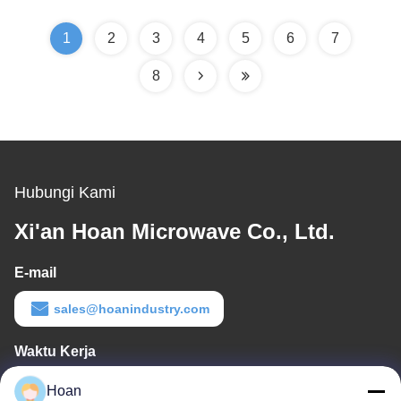
1
2
3
4
5
6
7
8
Hubungi Kami
Xi'an Hoan Microwave Co., Ltd.
E-mail
sales@hoanindustry.com
Waktu Kerja
8:00-18:00
Hoan