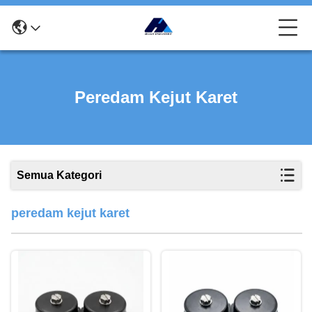
Peredam Kejut Karet
Semua Kategori
peredam kejut karet