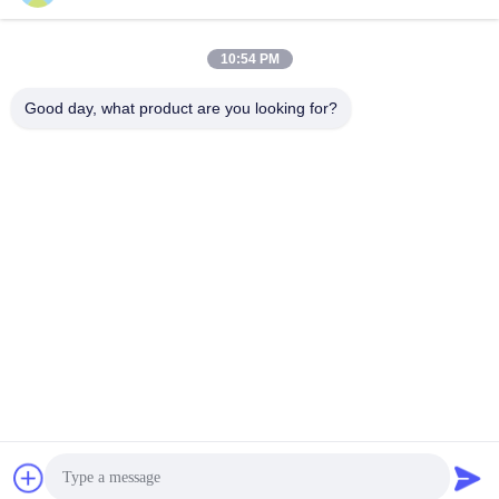
Alamat Kami
10:54 PM
Alamat perusahaan
F7, Bangunan 2, Taman Industri Xinkai, Jalan Jinye 2, Zona
Good day, what product are you looking for?
Teknologi Tinggi, Xi'an
Alamat pabrik
F7, Bangunan 2, Taman Industri Xinkai, Jalan Jinye 2, Zona
Teknologi Tinggi, Xi'an
Telp
86--18740357801
Cina Kualitas Baik Isolator getaran tali kawat Pemasok. Hak cipta
© 2024-2026 Xi'an Hoan Microwave Co., Ltd. . Seluruh hak cipta.
Kebijakan Privasi
|
Sitemap