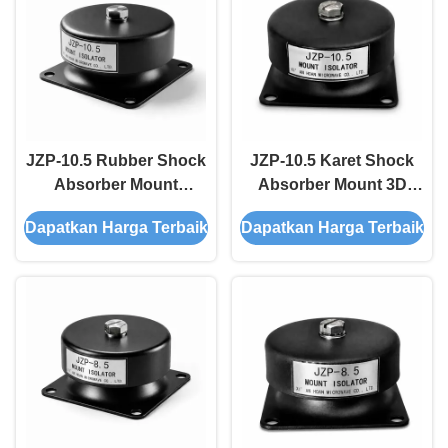
JZP-10.5 Rubber Shock
JZP-10.5 Karet Shock
Absorber Mount
Absorber Mount 3D
Optimized Dynamic-to-
Penyerapan Beban
Dapatkan Harga Terbaik
Dapatkan Harga Terbaik
Static Ratio Ozone
Multiarah Antistatik ESD
Crack Resistant NR
Aman Getaran Isolator
Vibration Isolator