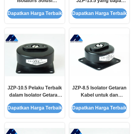
Isolators Solusi
JZP-13.5 yang dapat
Damping Ultimate untuk
disesuaikan
Dapatkan Harga Terbaik
Dapatkan Harga Terbaik
Sistem Mekanis
mengurangi getaran
dan kebisingan untuk
meningkatkan kinerja
peralatan
JZP-10.5 Pelaku Terbaik
JZP-8.5 Isolator Getaran
dalam Isolator Getaran
Kabel untuk dan
Kabel untuk Manufaktur
Damping di Aeronautika
Dapatkan Harga Terbaik
Dapatkan Harga Terbaik
Instrumen Presisi
dan Ruang Angkasa
dengan Percobaan
Dampak 100g