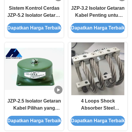
Sistem Kontrol Cerdas
JZP-3.2 Isolator Getaran
JZP-5.2 Isolator Getaran
Kabel Penting untuk
Kabel untuk Mesin
Pengendalian Getaran
Dapatkan Harga Terbaik
Dapatkan Harga Terbaik
Berkinerja Tinggi
di Setiap Lingkungan
JZP-2.5 Isolator Getaran
4 Loops Shock
Kabel Pilihan yang
Absorber Steel
sempurna untuk situasi
Aluminium Wire Rope
Dapatkan Harga Terbaik
Dapatkan Harga Terbaik
gesekan tekanan tinggi
Isolator