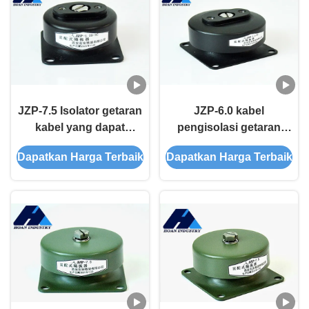
JZP-7.5 Isolator getaran
JZP-6.0 kabel
kabel yang dapat
pengisolasi getaran
disesuaikan untuk
yang sempurna untuk
Dapatkan Harga Terbaik
Dapatkan Harga Terbaik
lingkungan kerja yang
sistem peralatan presisi
kompleks