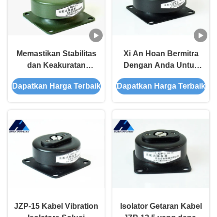
Memastikan Stabilitas
Xi An Hoan Bermitra
dan Keakuratan
Dengan Anda Untuk
Peralatan dengan
Lingkungan Bebas
Dapatkan Harga Terbaik
Dapatkan Harga Terbaik
Isolator Getaran Kabel
Getaran Dengan
JZP-4.2
Isolator Getaran Kabel
JZP-7.0
JZP-15 Kabel Vibration
Isolator Getaran Kabel