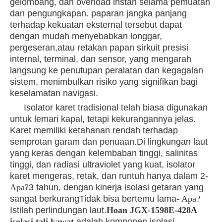
gelombang, dan overload instan selama pemuatan
dan pengungkapan. paparan jangka panjang
terhadap kekuatan eksternal tersebut dapat
dengan mudah menyebabkan longgar,
pergeseran,atau retakan papan sirkuit presisi
internal, terminal, dan sensor, yang mengarah
langsung ke penutupan peralatan dan kegagalan
sistem, menimbulkan risiko yang signifikan bagi
keselamatan navigasi.
Isolator karet tradisional telah biasa digunakan
untuk lemari kapal, tetapi kekurangannya jelas.
Karet memiliki ketahanan rendah terhadap
semprotan garam dan penuaan.Di lingkungan laut
yang keras dengan kelembaban tinggi, salinitas
tinggi, dan radiasi ultraviolet yang kuat, isolator
karet mengeras, retak, dan runtuh hanya dalam 2
-
Apa?
3 tahun, dengan kinerja isolasi getaran yang
sangat berkurang
Tidak bisa bertemu lama
- Apa?
Istilah perlindungan laut.
Hoan JGX-1598E-428A
isolasi tali kawat
adalah komponen isolasi