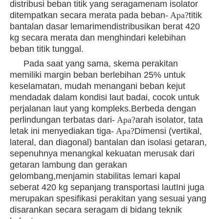
distribusi beban titik yang seragam
enam isolator
ditempatkan secara merata pada beban
- Apa?
titik
bantalan dasar lemari
mendistribusikan berat 420
kg secara merata dan menghindari kelebihan
beban titik tunggal.
Pada saat yang sama, skema perakitan
memiliki margin beban berlebihan 25% untuk
keselamatan, mudah menangani beban kejut
mendadak dalam kondisi laut badai, cocok untuk
perjalanan laut yang kompleks.Berbeda dengan
perlindungan terbatas dari
- Apa?
arah isolator, tata
letak ini menyediakan tiga
- Apa?
Dimensi (vertikal,
lateral, dan diagonal) bantalan dan isolasi getaran,
sepenuhnya menangkal kekuatan merusak dari
getaran lambung dan gerakan
gelombang,menjamin stabilitas lemari kapal
seberat 420 kg sepanjang transportasi lautIni juga
merupakan spesifikasi perakitan yang sesuai yang
disarankan secara seragam di bidang teknik