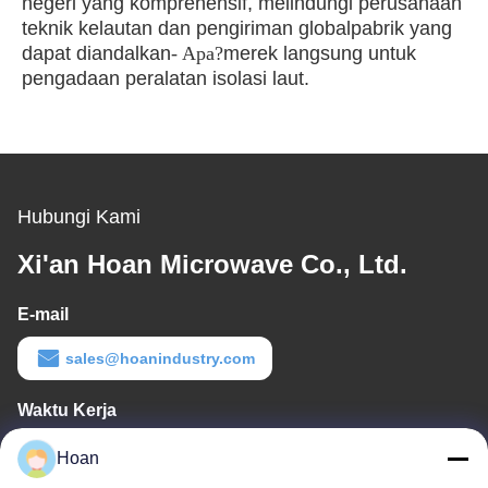
negeri yang komprehensif, melindungi perusahaan
teknik kelautan dan pengiriman global
pabrik yang
dapat diandalkan
- Apa?
merek langsung untuk
pengadaan peralatan isolasi laut.
Hubungi Kami
Xi'an Hoan Microwave Co., Ltd.
E-mail
sales@hoanindustry.com
Waktu Kerja
8:00-18:00
Hoan