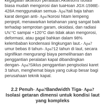
kegagalan aksesori peralatan.Aksesoris isolasi
biasa mudah mengorosi dan tuaHoan JGX-1598E-
428A menggunakan semua
- Apa?
tali baja tahan
karat dengan anti
- Apa?
korosi hitam lempeng
penjepit, menawarkan ketahanan yang sangat baik
terhadap semprotan garam, oksidasi, dan radiasi
UV.
°
C sampai +120
°
C dan tidak akan mengorosi,
deformasi, atau gagal bahkan dalam 98%
kelembaban kondensasi lingkungan laut.
- Apa?
umur bebas 8 tahun
- Apa?
12 tahun di laut, secara
signifikan mengurangi biaya pemeliharaan dan
penggantian peralatan kapal dibandingkan
dengan
- Apa?
Siklus penggantian pengisolasi karet
3 tahun, menghemat biaya yang cukup besar bagi
perusahaan teknik kapal.
2.2 Penuh
- Apa?
Bandwidth Tiga
- Apa?
Isolasi getaran dimensi untuk kondisi laut
yang kompleks