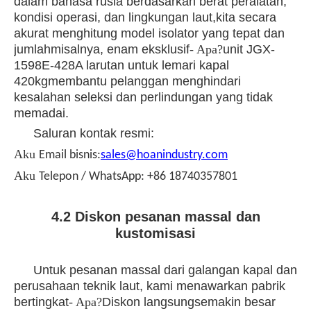
dalam bahasa rusia berdasarkan berat peralatan,
kondisi operasi, dan lingkungan laut,kita secara
akurat menghitung model isolator yang tepat dan
jumlah
misalnya, enam eksklusif
- Apa?
unit JGX-
1598E-428A larutan untuk lemari kapal
420kg
membantu pelanggan menghindari
kesalahan seleksi dan perlindungan yang tidak
memadai.
Saluran kontak resmi:
Aku
Email bisnis:
sales@hoanindustry.com
Aku
Telepon / WhatsApp: +86 18740357801
4.2 Diskon pesanan massal dan
kustomisasi
Untuk pesanan massal dari galangan kapal dan
perusahaan teknik laut, kami menawarkan pabrik
bertingkat
- Apa?
Diskon langsung
semakin besar