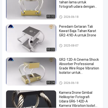
tahan lama untuk
fotografi udara dengan
#
GR3-11D-A Precision
isolasi
Spring Shock Absorber
Isolator Getaran Kamera
00:32
2026-06-18
getaran
kamera
Peredam Getaran Tali
Kawat Baja Tahan Karat
video
GR2-4.9D-A untuk Drone
#
Isolator
Isolator Getaran Kamera
2025-08-07
getaran
00:22
kamera
video
GR2-12D-A Cinema Shock
#
Absorber Professional
Grade Wire Rope Vibration
Kamera
Isolator untuk
Vibration
pembuatan film yang
Isolator
halus
Isolator Getaran Kamera
00:24
2026-06-18
Film
Cinema
Kamera Drone Gimbal
Helikopter Fotografi
S
Udara GR6-142D-A
e
Kamera Vibration Isolator
r