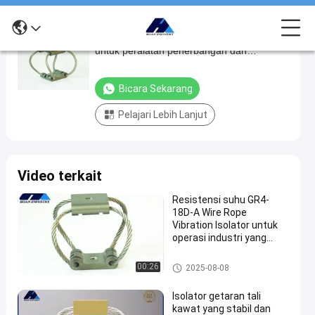
GR2-6.7D-A Isolator getaran tali kawat
GR2-
untuk peralatan penerbangan dan
6.7D-
komunikasi
A
Bicara Sekarang
Isolator
Pelajari Lebih Lanjut
getaran
tali
kawat
Video terkait
untuk
peralatan
Resistensi suhu GR4-
18D-A Wire Rope
penerbangan
Vibration Isolator untuk
dan
operasi industri yang
lancar
komunikasi
Isolator Getaran Kamera
00:26
2025-08-08
bicara
Isolator
2026-
5
Isolator getaran tali
sekarang
Getaran
06-18
pandangan
kawat yang stabil dan
Kamera
Berbagi