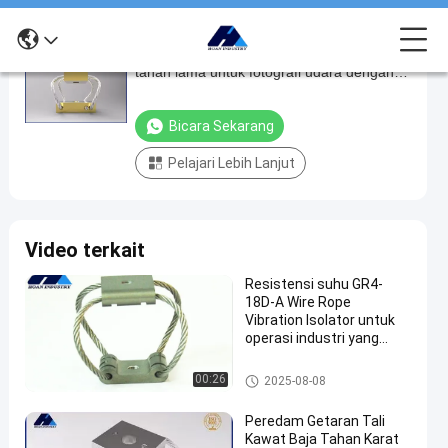
Isolator getaran tali kawat yang stabil dan
Isolator
tahan lama untuk fotografi udara dengan
getaran
GR3-11D-A Precision Spring Shock
tali
Absorber
Bicara Sekarang
kawat
Pelajari Lebih Lanjut
yang
stabil
dan
Video terkait
tahan
lama
Resistensi suhu GR4-
18D-A Wire Rope
untuk
Vibration Isolator untuk
fotografi
operasi industri yang
lancar
udara
Isolator Getaran Kamera
00:26
2025-08-08
dengan
GR3-
Peredam Getaran Tali
Kawat Baja Tahan Karat