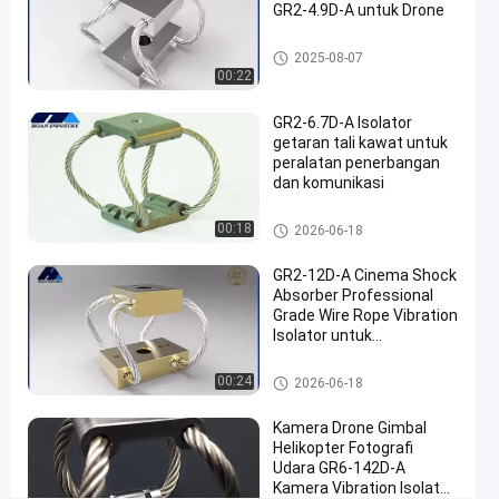
11D-
GR2-4.9D-A untuk Drone
A
Isolator Getaran Kamera
Precision
2025-08-07
00:22
Spring
Shock
GR2-6.7D-A Isolator
getaran tali kawat untuk
Absorber
peralatan penerbangan
dan komunikasi
bicara
Isolator
2026-
4
sekarang
Getaran
Isolator Getaran Kamera
00:18
2026-06-18
06-18
pandangan
Kamera
Berbagi
GR2-12D-A Cinema Shock
#
Absorber Professional
isolasi
Grade Wire Rope Vibration
Isolator untuk
getaran
pembuatan film yang
kamera
halus
Isolator Getaran Kamera
00:24
2026-06-18
video
#
Kamera Drone Gimbal
Isolator
Helikopter Fotografi
getaran
Udara GR6-142D-A
Kamera Vibration Isolator
kamera