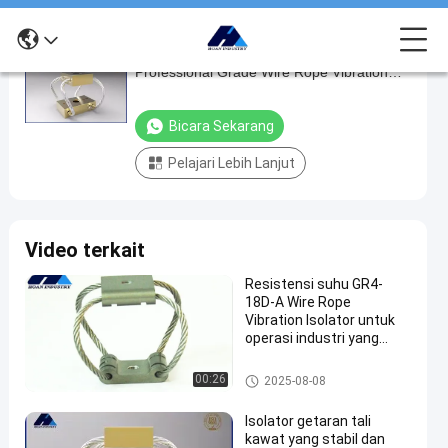
GR2-12D-A Cinema Shock Absorber
GR2-
Professional Grade Wire Rope Vibration
12D-
Isolator untuk pembuatan film yang halus
A
Bicara Sekarang
Cinema
Pelajari Lebih Lanjut
Shock
Absorber
Professional
Video terkait
Grade
Wire
Resistensi suhu GR4-
18D-A Wire Rope
Rope
Vibration Isolator untuk
Vibration
operasi industri yang
lancar
Isolator
Isolator Getaran Kamera
00:26
2025-08-08
untuk
pembuatan
Isolator getaran tali
kawat yang stabil dan