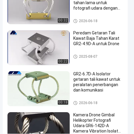
film
tahan lama untuk
yang
fotografi udara dengan
GR3-11D-A Precision
halus
Spring Shock Absorber
Isolator Getaran Kamera
00:32
2026-06-18
bicara
Isolator
2026-
9
Peredam Getaran Tali
sekarang
Getaran
Kawat Baja Tahan Karat
06-18
pandangan
Kamera
Berbagi
GR2-4.9D-A untuk Drone
#
Isolator Getaran Kamera
2025-08-07
isolasi
00:22
getaran
kamera
GR2-6.7D-A Isolator
getaran tali kawat untuk
video
peralatan penerbangan
#
dan komunikasi
Isolator
getaran
Isolator Getaran Kamera
00:18
2026-06-18
kamera
video
Kamera Drone Gimbal
#
Helikopter Fotografi
Udara GR6-142D-A
Kamera
Kamera Vibration Isolator