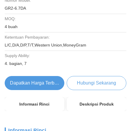
Nomor Model:
GR2-6.7DA
MOQ:
4 buah
Ketentuan Pembayaran:
L/C,D/A,D/P,T/T,Western Union,MoneyGram
Supply Ability:
4. bagian, 7
Dapatkan Harga Terbaik
Hubungi Sekarang
Informasi Rinci
Deskripsi Produk
Informasi Rinci