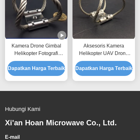
Kamera Drone Gimbal
Aksesoris Kamera
Helikopter Fotografi
Helikopter UAV Drone
Udara GR6-142D-A
Stabilizer Shock Vibration
Dapatkan Harga Terbaik
Kamera Vibration Isolator
Dapatkan Harga Terbaik
Insulation GR4-13D-A
Isolator de vibraciones de
Kompak Isolator Tali
la cam
Kawat
Hubungi Kami
Xi'an Hoan Microwave Co., Ltd.
E-mail