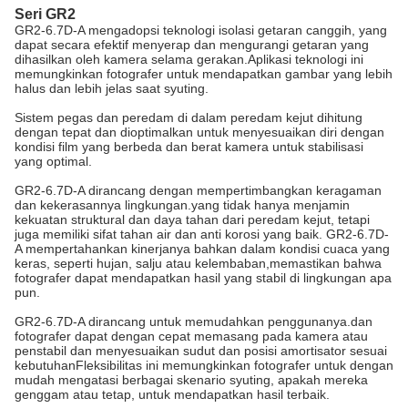
Seri GR2
GR2-6.7D-A mengadopsi teknologi isolasi getaran canggih, yang
dapat secara efektif menyerap dan mengurangi getaran yang
dihasilkan oleh kamera selama gerakan.Aplikasi teknologi ini
memungkinkan fotografer untuk mendapatkan gambar yang lebih
halus dan lebih jelas saat syuting.
Sistem pegas dan peredam di dalam peredam kejut dihitung
dengan tepat dan dioptimalkan untuk menyesuaikan diri dengan
kondisi film yang berbeda dan berat kamera untuk stabilisasi
yang optimal.
GR2-6.7D-A dirancang dengan mempertimbangkan keragaman
dan kekerasannya lingkungan.yang tidak hanya menjamin
kekuatan struktural dan daya tahan dari peredam kejut, tetapi
juga memiliki sifat tahan air dan anti korosi yang baik. GR2-6.7D-
A mempertahankan kinerjanya bahkan dalam kondisi cuaca yang
keras, seperti hujan, salju atau kelembaban,memastikan bahwa
fotografer dapat mendapatkan hasil yang stabil di lingkungan apa
pun.
GR2-6.7D-A dirancang untuk memudahkan penggunanya.dan
fotografer dapat dengan cepat memasang pada kamera atau
penstabil dan menyesuaikan sudut dan posisi amortisator sesuai
kebutuhanFleksibilitas ini memungkinkan fotografer untuk dengan
mudah mengatasi berbagai skenario syuting, apakah mereka
genggam atau tetap, untuk mendapatkan hasil terbaik.