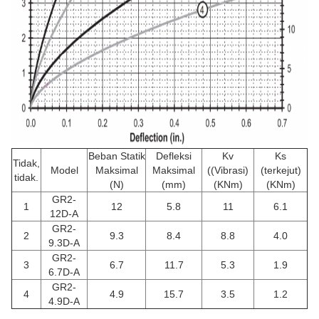
Beban Statik
Defleksi
Kv
Ks
Tidak,
Model
Maksimal
Maksimal
((Vibrasi)
(terkejut)
tidak.
(N)
(mm)
(KNm)
(KNm)
GR2-
1
12
5.8
11
6.1
12D-A
GR2-
2
9.3
8.4
8.8
4.0
9.3D-A
GR2-
3
6.7
11.7
5.3
1.9
6.7D-A
GR2-
4
4.9
15.7
3.5
1.2
4.9D-A