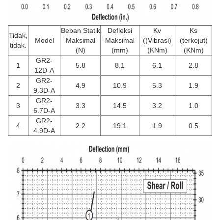
Beban Statik
Defleksi
Kv
Ks
Tidak,
Model
Maksimal
Maksimal
((Vibrasi)
(terkejut)
tidak.
(N)
(mm)
(KNm)
(KNm)
GR2-
1
5.8
8.1
6.1
2.8
12D-A
GR2-
2
4.9
10.9
5.3
1.9
9.3D-A
GR2-
3
3.3
14.5
3.2
1.0
6.7D-A
GR2-
4
2.2
19.1
1.9
0.5
4.9D-A