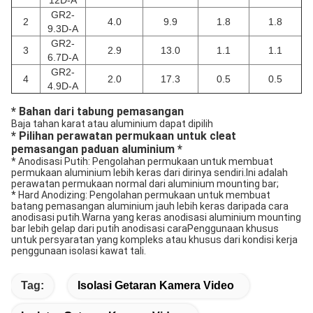
12D-A
GR2-
2
4.0
9.9
1.8
1.8
9.3D-A
GR2-
3
2.9
13.0
1.1
1.1
6.7D-A
GR2-
4
2.0
17.3
0.5
0.5
4.9D-A
* Bahan dari tabung pemasangan
Baja tahan karat atau aluminium dapat dipilih
* Pilihan perawatan permukaan untuk cleat
pemasangan paduan aluminium *
* Anodisasi Putih: Pengolahan permukaan untuk membuat
permukaan aluminium lebih keras dari dirinya sendiri.Ini adalah
perawatan permukaan normal dari aluminium mounting bar;
* Hard Anodizing: Pengolahan permukaan untuk membuat
batang pemasangan aluminium jauh lebih keras daripada cara
anodisasi putih.Warna yang keras anodisasi aluminium mounting
bar lebih gelap dari putih anodisasi caraPenggunaan khusus
untuk persyaratan yang kompleks atau khusus dari kondisi kerja
penggunaan isolasi kawat tali.
Tag:
Isolasi Getaran Kamera Video