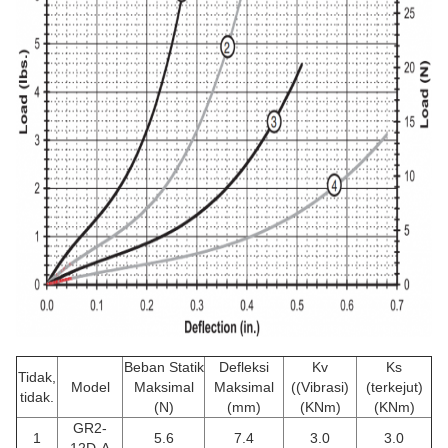
Beban Statik
Defleksi
Kv
Ks
Tidak,
Model
Maksimal
Maksimal
((Vibrasi)
(terkejut)
tidak.
(N)
(mm)
(KNm)
(KNm)
GR2-
1
5.6
7.4
3.0
3.0