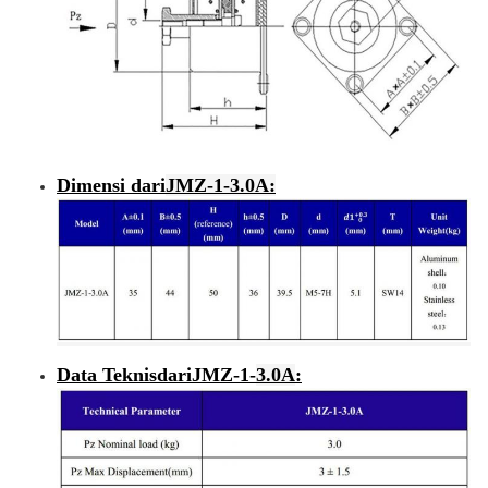
Dimensi dari
JMZ-1-
3.0A
:
Data Teknis
dari
JMZ-1-
3.0A
: