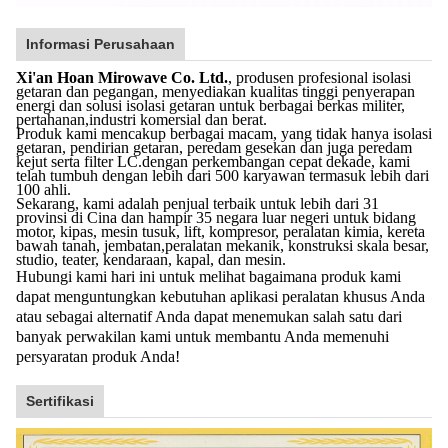
Informasi Perusahaan
Xi'an Hoan Mirowave Co. Ltd.
, produsen profesional isolasi
getaran dan pegangan, menyediakan kualitas tinggi penyerapan
energi dan solusi isolasi getaran untuk berbagai berkas militer,
pertahanan,industri komersial dan berat.
Produk kami mencakup berbagai macam, yang tidak hanya isolasi
getaran, pendirian getaran, peredam gesekan dan juga peredam
kejut serta filter LC.dengan perkembangan cepat dekade, kami
telah tumbuh dengan lebih dari 500 karyawan termasuk lebih dari
100 ahli.
Sekarang, kami adalah penjual terbaik untuk lebih dari 31
provinsi di Cina dan hampir 35 negara luar negeri untuk bidang
motor, kipas, mesin tusuk, lift, kompresor, peralatan kimia, kereta
bawah tanah, jembatan,peralatan mekanik, konstruksi skala besar,
studio, teater, kendaraan, kapal, dan mesin.
Hubungi kami hari ini untuk melihat bagaimana produk kami
dapat menguntungkan kebutuhan aplikasi peralatan khusus Anda
atau sebagai alternatif Anda dapat menemukan salah satu dari
banyak perwakilan kami untuk membantu Anda memenuhi
persyaratan produk Anda!
Sertifikasi