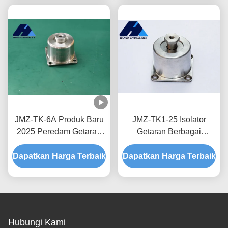
Shock Absorption
Isolation
JMZ-TK-6A Produk Baru
JMZ-TK1-25 Isolator
2025 Peredam Getaran
Getaran Berbagai
Tahan Lama Peredam
Aplikasi untuk Berbagai
Dapatkan Harga Terbaik
Pegas Cocok untuk
Dapatkan Harga Terbaik
Sektor dan Sistem
Sebagian Besar
Industri
Peralatan Standar
Hubungi Kami