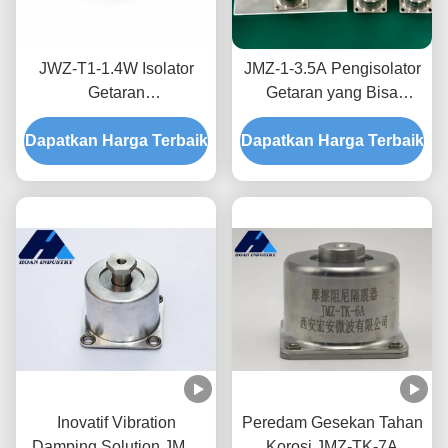
JWZ-T1-1.4W Isolator
JMZ-1-3.5A Pengisolator
Getaran
Getaran yang Bisa
RingkasPerlindungan
Disesuaikan untuk
Dapatkan Harga Terbaik
Guncangan dan Getaran
Dapatkan Harga Terbaik
Peralatan HVAC, Beban
yang Stabil untuk
3,5 kg
Peralatan Ringan
Inovatif Vibration
Peredam Gesekan Tahan
Damping Solution JMZ-
Korosi JMZ-TK-7A