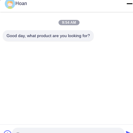
Telp
Hoan
86--18740357801
9:54 AM
Good day, what product are you looking for?
Cina Kualitas Baik Isolator getaran tali kawat Pemasok. Hak cipta
© 2024-2026 Xi'an Hoan Microwave Co., Ltd. . Seluruh hak cipta.
Kebijakan Privasi
|
Sitemap