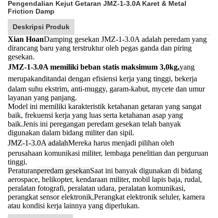
Pengendalian Kejut Getaran JMZ-1-3.0A Karet & Metal
Friction Damp
Deskripsi Produk
Xian Hoan
Damping gesekan JMZ-1-3.0A adalah peredam yang
dirancang baru yang terstruktur oleh pegas ganda dan piring
gesekan.
JMZ-1-3.0A memiliki beban statis maksimum 3,0kg,
yang
merupakan
ditandai dengan efisiensi kerja yang tinggi, bekerja
dalam suhu ekstrim, anti-muggy, garam-kabut, mycete dan umur
layanan yang panjang.
Model ini memiliki karakteristik ketahanan getaran yang sangat
baik, frekuensi kerja yang luas serta ketahanan asap yang
baik.Jenis ini peregangan peredam gesekan telah banyak
digunakan dalam bidang militer dan sipil.
JMZ-1-3.0A adalah
Mereka harus menjadi pilihan oleh
perusahaan komunikasi militer, lembaga penelitian dan perguruan
tinggi.
Peraturan
peredam gesekan
Saat ini banyak digunakan di bidang
aerospace, helikopter, kendaraan militer, mobil lapis baja, rudal,
peralatan fotografi, peralatan udara, peralatan komunikasi,
perangkat sensor elektronik,Perangkat elektronik seluler, kamera
atau kondisi kerja lainnya yang diperlukan.