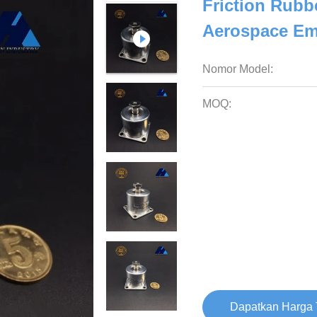
Friction Rubbe
Aerospace Em
Nomor Model:
MOQ:
Dapatkan Harga 