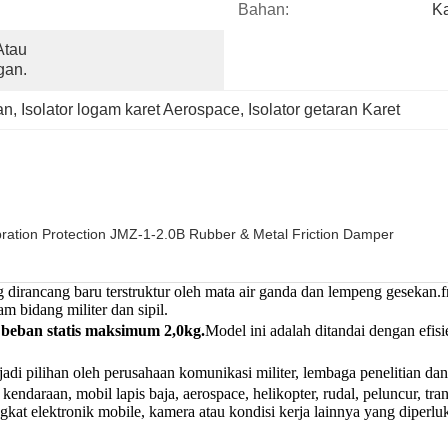
Bahan:
Ka
tau 
gan.
an
, 
Isolator logam karet Aerospace
, 
Isolator getaran Karet
ration Protection JMZ-1-2.0B Rubber & Metal Friction Damper
rancang baru terstruktur oleh mata air ganda dan lempeng gesekan.frek
 bidang militer dan sipil.
i beban statis maksimum 2,0kg.
Model ini adalah
ditandai dengan efisi
di pilihan oleh perusahaan komunikasi militer, lembaga penelitian dan
endaraan, mobil lapis baja, aerospace, helikopter, rudal, peluncur, trans
kat elektronik mobile, kamera atau kondisi kerja lainnya yang diperlu