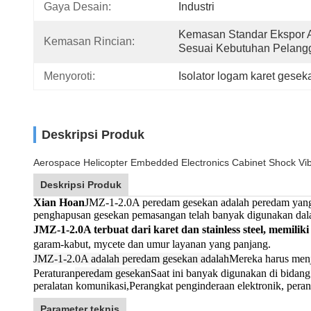
Gaya Desain:
Industri
Kemasan Standar Ekspor A
Kemasan Rincian:
Sesuai Kebutuhan Pelang
Menyoroti:
Isolator logam karet gesek
Deskripsi Produk
Aerospace Helicopter Embedded Electronics Cabinet Shock Vib
Deskripsi Produk
Xian Hoan
JMZ-1-2.0A peredam gesekan adalah peredam yang di
penghapusan gesekan pemasangan telah banyak digunakan dalam
JMZ-1-2.0A terbuat dari karet dan stainless steel, memilik
garam-kabut, mycete dan umur layanan yang panjang.
JMZ-1-2.0A adalah peredam gesekan adalah
Mereka harus menja
Peraturan
peredam gesekan
Saat ini banyak digunakan di bidang k
peralatan komunikasi,Perangkat penginderaan elektronik, perang
Parameter teknis