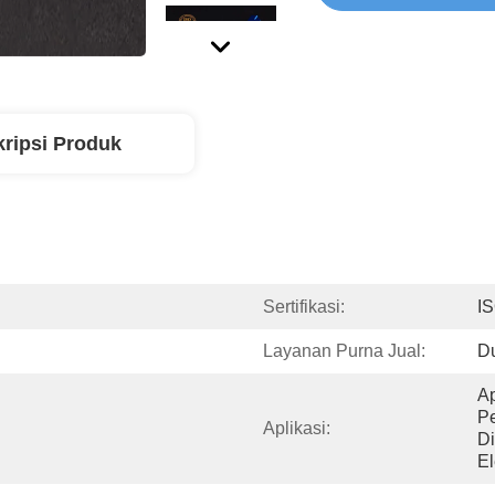
ripsi Produk
Sertifikasi:
I
Layanan Purna Jual:
Du
Ap
Pe
Aplikasi:
Di
El