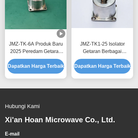
JMZ-TK-6A Produk Baru
JMZ-TK1-25 Isolator
2025 Peredam Getaran
Getaran Berbagai
Tahan Lama Peredam
Aplikasi untuk Berbagai
Dapatkan Harga Terbaik
Pegas Cocok untuk
Dapatkan Harga Terbaik
Sektor dan Sistem
Sebagian Besar
Industri
Peralatan Standar
Hubungi Kami
Xi'an Hoan Microwave Co., Ltd.
E-mail