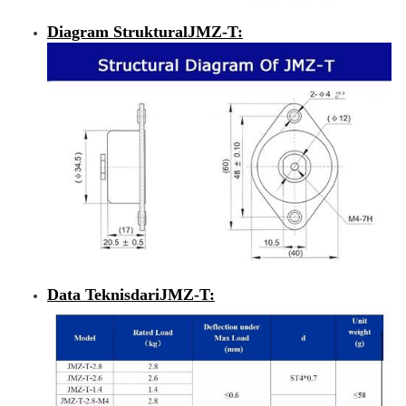
Diagram Struktural
JMZ-T
:
Data Teknis
dari
JMZ-T
: