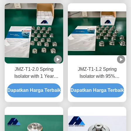
Pertambangan
JMZ-T1-2.0 Spring
JMZ-T1-1.2 Spring
Isolator with 1 Year
Isolator with 95%
Warranty for Industrial
Isolation Efficiency 32mm
Dapatkan Harga Terbaik
and Commercial
Dapatkan Harga Terbaik
Overall Width and UL
Applications and High
Listed for Vibration
Shock Absorption
Isolation