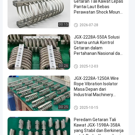
Getaran Tali Kawat Lepas
Pantai Laut Bebas
Perawatan Shock Mount
Baja Tahan Karat
Isolator getaran tali kawat
00:15
2026-07-28
JGX-2228A-550A Solusi
Utama untuk Kontrol
Getaran dalam
Pertahanan Nasional dan
Manufaktur Industri
Isolator getaran tali kawat
00:26
2025-12-03
JGX-2228A-1250A Wire
Rope Vibration Isolator
Masa Depan dari
Industrial Machinery
Vibration Isolation
Isolator getaran tali kawat
00:25
2025-10-15
Peredam Getaran Tali
Kawat JGX-1598A-358A
yang Stabil dan Berkinerja