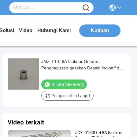
Solusi
Video
Hubungi Kami
Kutipan
JMZ-T1-0.6A Isolator Getaran
Penghapusan gesekan Desain inovatif dan
prospek aplikasi yang luas
Bicara Sekarang
Pelajari Lebih Lanjut
Video terkait
JGX-0160D-4.8A Isolator