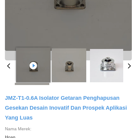
JMZ-T1-0.6A Isolator Getaran Penghapusan
Gesekan Desain Inovatif Dan Prospek Aplikasi
Yang Luas
Nama Merek:
Hoan