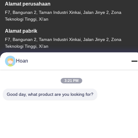
Alamat perusahaan
F7, Bangunan 2, Taman Industri Xinkai, Jalan Jinye 2, Zona
Teknologi Tinggi, Xi'an
Alamat pabrik
F7, Bangunan 2, Taman Industri Xinkai, Jalan Jinye 2, Zona
Teknologi Tinggi, Xi'an
Telp
Hoan
86--18740357801
3:21 PM
Good day, what product are you looking for?
Cina Kualitas Baik Isolator getaran tali kawat Pemasok. Hak cipta
© 2024-2026 Xi'an Hoan Microwave Co., Ltd. . Seluruh hak cipta.
Kebijakan Privasi
|
Sitemap