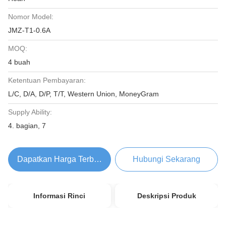
Nomor Model:
JMZ-T1-0.6A
MOQ:
4 buah
Ketentuan Pembayaran:
L/C, D/A, D/P, T/T, Western Union, MoneyGram
Supply Ability:
4. bagian, 7
Dapatkan Harga Terbaik
Hubungi Sekarang
Informasi Rinci
Deskripsi Produk