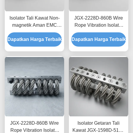
Isolator Tali Kawat Non-
JGX-2228D-860B Wire
magnetik Aman EMC
Rope Vibration Isolator
JGX-2228D-665B
Stainless Steel Long
Dapatkan Harga Terbaik
Dudukan Disipasi Kejut
Dapatkan Harga Terbaik
Service Life Absorber
Sementara untuk
kejut industri
Elektronik Presisi
JGX-2228D-860B Wire
Isolator Getaran Tali
Rope Vibration Isolator
Kawat JGX-1598D-515B