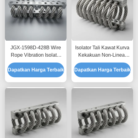
JGX-1598D-428B Wire
Isolator Tali Kawat Kurva
Rope Vibration Isolator
Kekakuan Non-Linear
Fungus Chemical
JGX-2228D-665B
Dapatkan Harga Terbaik
Washdown Resistant
Dapatkan Harga Terbaik
Pemasangan Semua
Stainless Steel Isolation
Logam Ramah
Mount
Lingkungan untuk
Peralatan Industri