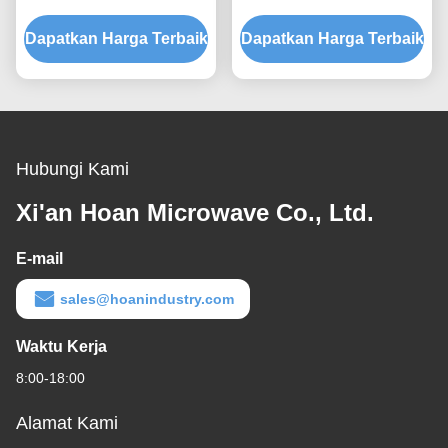
Rapid Prototyping Quick
Menyediakan Kapasitas
Dapatkan Harga Terbaik
Assembly Disesuaikan
Dapatkan Harga Terbaik
Beban Terukur dan
Shock Mount
Isolasi Kebisingan yang
Ditanggung Struktur
Hubungi Kami
Xi'an Hoan Microwave Co., Ltd.
E-mail
sales@hoanindustry.com
Waktu Kerja
8:00-18:00
Alamat Kami