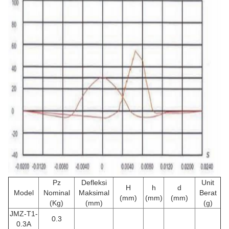
Pz
Defleksi
Unit
H
h
d
Model
Nominal
Maksimal
Berat
(mm)
(mm)
(mm)
(Kg)
(mm)
(g)
JMZ-T1-
0.3
0.3A