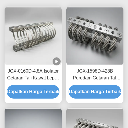
JGX-0160D-4.8A Isolator
JGX-1598D-428B
Getaran Tali Kawat Lepas
Peredam Getaran Tali
Pantai Laut Bebas
Kawat Tanpa Creep,
Dapatkan Harga Terbaik
Perawatan Shock Mount
Dapatkan Harga Terbaik
Gesekan Bebas Oli,
Baja Tahan Karat
Peredam untuk
Perlindungan Pengiriman
Transit