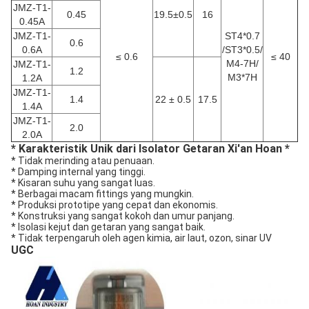
JMZ-T1-
0.45
19.5±0.5
16
0.45A
JMZ-T1-
ST4*0.7
0.6
0.6A
/ST3*0.5/
≤ 0.6
≤ 40
M4-7H/
JMZ-T1-
1.2
M3*7H
1.2A
JMZ-T1-
1.4
22 ± 0.5
17.5
1.4A
JMZ-T1-
2.0
2.0A
* Karakteristik Unik dari Isolator Getaran Xi'an Hoan *
* Tidak merinding atau penuaan.
* Damping internal yang tinggi.
* Kisaran suhu yang sangat luas.
* Berbagai macam fittings yang mungkin.
* Produksi prototipe yang cepat dan ekonomis.
* Konstruksi yang sangat kokoh dan umur panjang.
* Isolasi kejut dan getaran yang sangat baik.
* Tidak terpengaruh oleh agen kimia, air laut, ozon, sinar UV
UGC