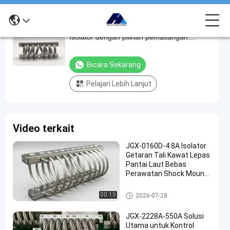
JGX-0956 Series Wire Rope Vibration
JGX-
Isolator dengan pilihan pemasangan
0956
serbaguna dan variasi ukuran
Series
Bicara Sekarang
Wire
Pelajari Lebih Lanjut
Rope
Vibration
Isolator
Video terkait
dengan
pilihan
JGX-0160D-4.8A Isolator
Getaran Tali Kawat Lepas
pemasangan
Pantai Laut Bebas
serbaguna
Perawatan Shock Mount
Baja Tahan Karat
dan
Isolator getaran tali kawat
00:15
2026-07-28
variasi
ukuran
JGX-2228A-550A Solusi
Utama untuk Kontrol