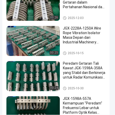
bicara
Getaran dalam
Isolator
2025-
49
Pertahanan Nasional dan
sekarang
getaran
05-12
pandangan
Manufaktur Industri
tali kawat
Berbagi
Isolator getaran tali kawat
00:26
2025-12-03
#
JGX-2228A-1250A Wire
Damping
Rope Vibration Isolator
getaran
Masa Depan dari
#
Industrial Machinery
Damping
Vibration Isolation
Isolator getaran tali kawat
isolasi
00:25
2025-10-15
tali
Peredam Getaran Tali
kawat
Kawat JGX-1598A-358A
#
yang Stabil dan Berkinerja
Damping
untuk Radar Komunikasi
getaran
dan Peralatan Navigasi
Isolator getaran tali kawat
tali
00:24
2025-10-30
kawat
JGX-1598A-557A
S
Kemampuan "Peredam"
e
Frekuensi Lebar untuk
r
Platform Optik Kelas