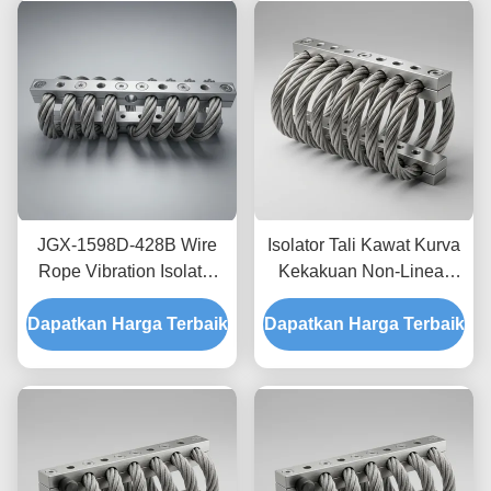
Transit
JGX-1598D-428B Wire
Isolator Tali Kawat Kurva
Rope Vibration Isolator
Kekakuan Non-Linear
Fungus Chemical
JGX-2228D-665B
Dapatkan Harga Terbaik
Washdown Resistant
Dapatkan Harga Terbaik
Pemasangan Semua
Stainless Steel Isolation
Logam Ramah
Mount
Lingkungan untuk
Peralatan Industri