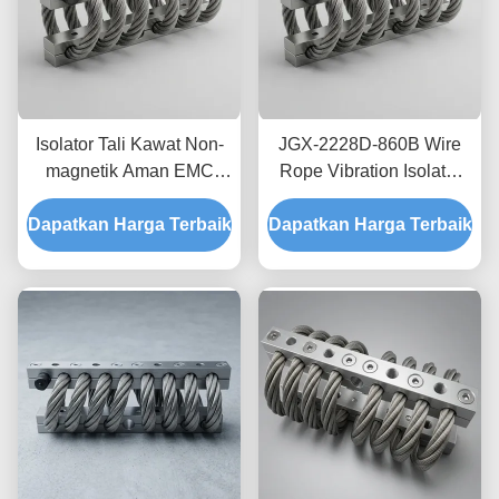
Isolator Tali Kawat Non-
JGX-2228D-860B Wire
magnetik Aman EMC
Rope Vibration Isolator
JGX-2228D-665B
Stainless Steel Long
Dapatkan Harga Terbaik
Dudukan Disipasi Kejut
Dapatkan Harga Terbaik
Service Life Absorber
Sementara untuk
kejut industri
Elektronik Presisi