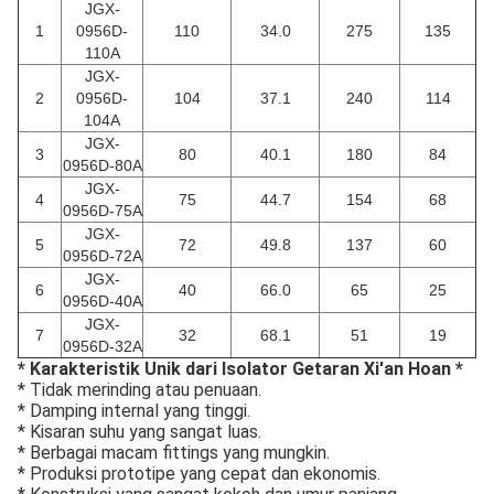
JGX-
1
0956D-
110
34.0
275
135
110A
JGX-
2
0956D-
104
37.1
240
114
104A
JGX-
3
80
40.1
180
84
0956D-80A
JGX-
4
75
44.7
154
68
0956D-75A
JGX-
5
72
49.8
137
60
0956D-72A
JGX-
6
40
66.0
65
25
0956D-40A
JGX-
7
32
68.1
51
19
0956D-32A
* Karakteristik Unik dari Isolator Getaran Xi'an Hoan *
* Tidak merinding atau penuaan.
* Damping internal yang tinggi.
* Kisaran suhu yang sangat luas.
* Berbagai macam fittings yang mungkin.
* Produksi prototipe yang cepat dan ekonomis.