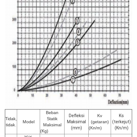
Beban
Defleksi
Kv
Ks
Tidak,
Statik
Model
Maksimal
(getaran)
(terkejut)
tidak.
Maksimal
(mm)
(Kn/m)
(Kn/m)
(Kg)