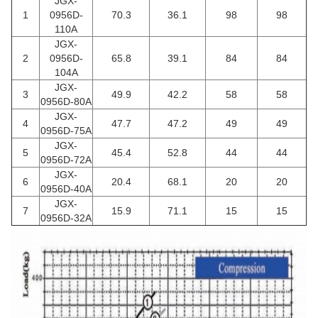
JGX-
1
0956D-
70.3
36.1
98
98
110A
JGX-
2
0956D-
65.8
39.1
84
84
104A
JGX-
3
49.9
42.2
58
58
0956D-80A
JGX-
4
47.7
47.2
49
49
0956D-75A
JGX-
5
45.4
52.8
44
44
0956D-72A
JGX-
6
20.4
68.1
20
20
0956D-40A
JGX-
7
15.9
71.1
15
15
0956D-32A