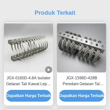
Produk Terkait
JGX-0160D-4.8A Isolator
JGX-1598D-428B
Getaran Tali Kawat Lepas
Peredam Getaran Tali
Pantai Laut Bebas
Kawat Tanpa Creep,
Dapatkan Harga Terbaik
Perawatan Shock Mount
Dapatkan Harga Terbaik
Gesekan Bebas Oli,
Baja Tahan Karat
Peredam untuk
Perlindungan Pengiriman