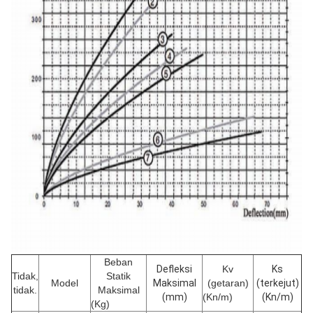
Beban
Defleksi
Kv
Ks
Tidak,
Statik
Model
Maksimal
(getaran)
(terkejut)
tidak.
Maksimal
(mm)
(Kn/m)
(Kn/m)
(Kg)