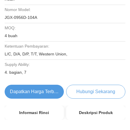
Nomor Model:
JGX-0956D-104A
MOQ:
4 buah
Ketentuan Pembayaran:
L/C, D/A, D/P, T/T, Western Union,
Supply Ability:
4. bagian, 7
Dapatkan Harga Terbaik
Hubungi Sekarang
Informasi Rinci
Deskripsi Produk