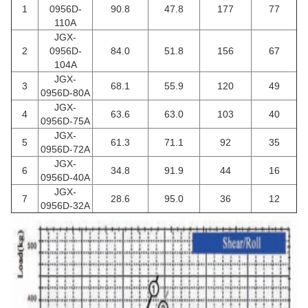
1
0956D-
90.8
47.8
177
77
110A
JGX-
2
0956D-
84.0
51.8
156
67
104A
JGX-
3
68.1
55.9
120
49
0956D-80A
JGX-
4
63.6
63.0
103
40
0956D-75A
JGX-
5
61.3
71.1
92
35
0956D-72A
JGX-
6
34.8
91.9
44
16
0956D-40A
JGX-
7
28.6
95.0
36
12
0956D-32A