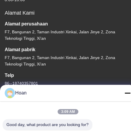
Alamat Kami
Alamat perusahaan
F7, Bangunan 2, Taman Industri Xinkai, Jalan Jinye 2, Zona
Teknologi Tinggi, Xi'an
Alamat pabrik
F7, Bangunan 2, Taman Industri Xinkai, Jalan Jinye 2, Zona
Teknologi Tinggi, Xi'an
Telp
86--18740357801
Hoan
3:09 AM
Cina Kualitas Baik Isolator getaran tali kawat Pemasok. Hak cipta
Good day, what product are you looking for?
© 2024-2026 Xi'an Hoan Microwave Co., Ltd. . Seluruh hak cipta.