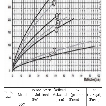
Beban Statik
Defleksi
Kv
Ks
Tidak,
Model
Maksimal
Maksimal
(getaran)
(terkejut)
tidak.
(Kg)
(mm)
(Kn/m)
(Kn/m)
JGX-