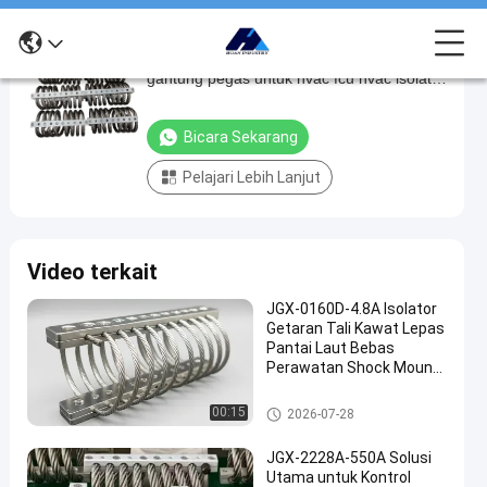
Produk panas di 2024 isolator getaran
Produk
gantung pegas untuk hvac fcu hvac isolator
panas
getaran spring shock JGX-1278-310B
di
Bicara Sekarang
2024
Pelajari Lebih Lanjut
isolator
getaran
gantung
Video terkait
pegas
untuk
JGX-0160D-4.8A Isolator
Getaran Tali Kawat Lepas
hvac
Pantai Laut Bebas
fcu
Perawatan Shock Mount
Baja Tahan Karat
hvac
Isolator getaran tali kawat
00:15
2026-07-28
isolator
getaran
JGX-2228A-550A Solusi
Utama untuk Kontrol