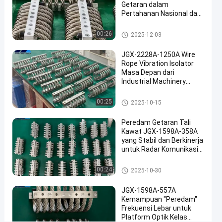
spring
Getaran dalam
shock
Pertahanan Nasional dan
Manufaktur Industri
JGX-
Isolator getaran tali kawat
00:26
2025-12-03
1278-
310B
JGX-2228A-1250A Wire
Rope Vibration Isolator
bicara
Masa Depan dari
Isolator
Industrial Machinery
2025-
13
sekarang
getaran
Vibration Isolation
04-04
pandangan
tali kawat
Berbagi
Isolator getaran tali kawat
00:25
2025-10-15
#
Peredam Getaran Tali
Damping
Kawat JGX-1598A-358A
getaran
yang Stabil dan Berkinerja
#
untuk Radar Komunikasi
dan Peralatan Navigasi
Damping
Isolator getaran tali kawat
00:24
isolasi
2025-10-30
tali
JGX-1598A-557A
kawat
Kemampuan "Peredam"
#
Frekuensi Lebar untuk
Damping
Platform Optik Kelas