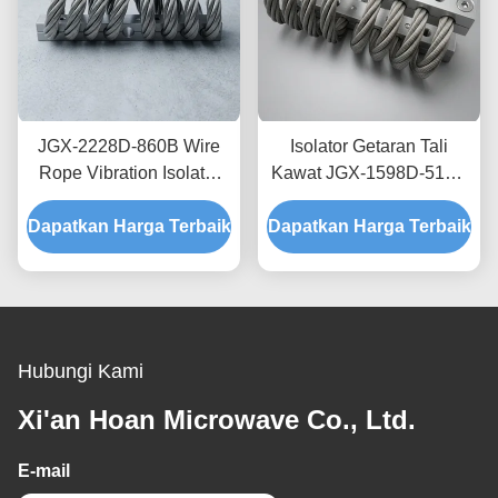
JGX-2228D-860B Wire
Isolator Getaran Tali
Rope Vibration Isolator
Kawat JGX-1598D-515B
Rapid Prototyping Quick
Menyediakan Kapasitas
Dapatkan Harga Terbaik
Assembly Disesuaikan
Dapatkan Harga Terbaik
Beban Terukur dan
Shock Mount
Isolasi Kebisingan yang
Ditanggung Struktur
Hubungi Kami
Xi'an Hoan Microwave Co., Ltd.
E-mail