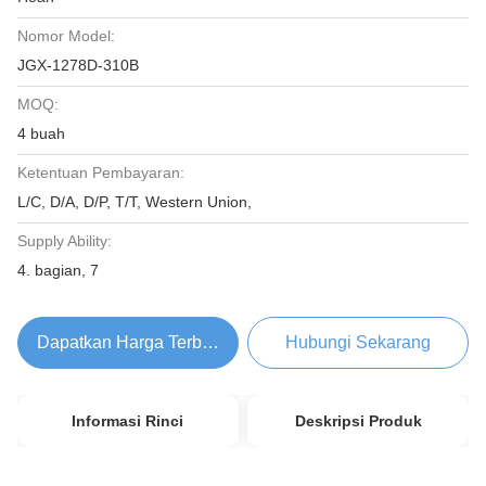
Nomor Model:
JGX-1278D-310B
MOQ:
4 buah
Ketentuan Pembayaran:
L/C, D/A, D/P, T/T, Western Union,
Supply Ability:
4. bagian, 7
Dapatkan Harga Terbaik
Hubungi Sekarang
Informasi Rinci
Deskripsi Produk