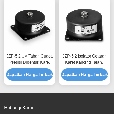
JZP-5.2 UV Tahan Cuaca
JZP-5.2 Isolator Getaran
Presisi Dibentuk Karet
Karet Kancing Talang
Getaran Isolator Mount
Tahan Korosi Dudukan
Dapatkan Harga Terbaik
Shock Absorber Mount
Dapatkan Harga Terbaik
Peredam Kejut untuk
untuk Perlengkapan Luar
Penguliran Presisi
Ruangan
Hubungi Kami