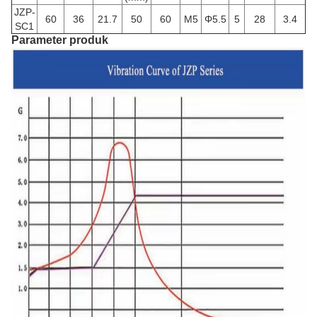
JZP-
60
36
21.7
50
60
M5
Φ5.5
5
28
3.4
SC1
Parameter produk