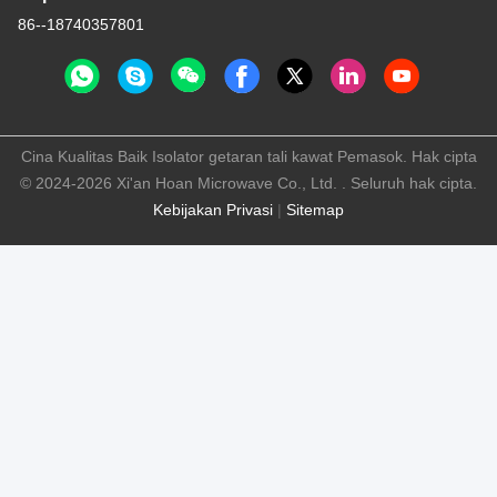
86--18740357801
Cina Kualitas Baik Isolator getaran tali kawat Pemasok. Hak cipta
© 2024-2026 Xi'an Hoan Microwave Co., Ltd. . Seluruh hak cipta.
Kebijakan Privasi
|
Sitemap