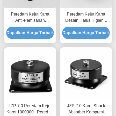
Peredam Kejut Karet
Peredam Kejut Karet
Anti-Pemisahan
Desain Halus Higienis
Interlocking JZP-7.5
JZP-7.5 dengan Peredam
Dapatkan Harga Terbaik
dengan Ketertelusuran
Dapatkan Harga Terbaik
Progresif yang Mudah
Lot Cetakan Permanen
Dicuci
JZP-7.0 Peredam Kejut
JZP-7.0 Karet Shock
Karet 1000000+ Peredam
Absorber Kompresi