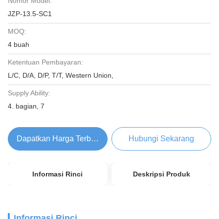
Nomor Model:
JZP-13.5-SC1
MOQ:
4 buah
Ketentuan Pembayaran:
L/C, D/A, D/P, T/T, Western Union,
Supply Ability:
4. bagian, 7
Dapatkan Harga Terbaik
Hubungi Sekarang
Informasi Rinci
Deskripsi Produk
Informasi Rinci