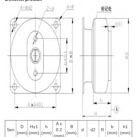
A ±
D
H±1
h
B
b
h1
Seri
0.2
d
d2
R
(mm)
(mm)
(mm)
(mm)
(mm)
(mm)
(mm)