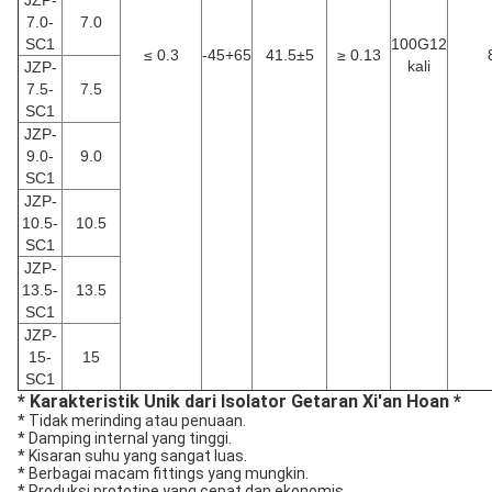
JZP-
7.0-
7.0
SC1
100G12
≤ 0.3
-45+65
41.5±5
≥ 0.13
kali
JZP-
7.5-
7.5
SC1
JZP-
9.0-
9.0
SC1
JZP-
10.5-
10.5
SC1
JZP-
13.5-
13.5
SC1
JZP-
15-
15
SC1
* Karakteristik Unik dari Isolator Getaran Xi'an Hoan *
* Tidak merinding atau penuaan.
* Damping internal yang tinggi.
* Kisaran suhu yang sangat luas.
* Berbagai macam fittings yang mungkin.
* Produksi prototipe yang cepat dan ekonomis.