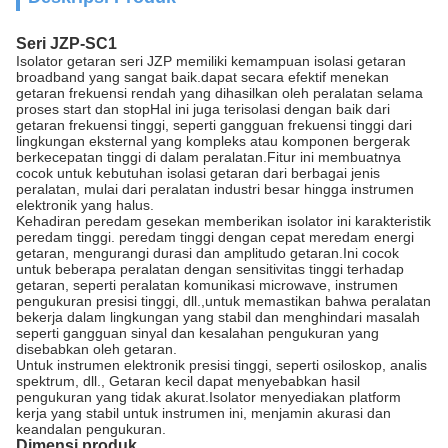
Seri JZP-SC1
Isolator getaran seri JZP memiliki kemampuan isolasi getaran
broadband yang sangat baik.dapat secara efektif menekan
getaran frekuensi rendah yang dihasilkan oleh peralatan selama
proses start dan stopHal ini juga terisolasi dengan baik dari
getaran frekuensi tinggi, seperti gangguan frekuensi tinggi dari
lingkungan eksternal yang kompleks atau komponen bergerak
berkecepatan tinggi di dalam peralatan.Fitur ini membuatnya
cocok untuk kebutuhan isolasi getaran dari berbagai jenis
peralatan, mulai dari peralatan industri besar hingga instrumen
elektronik yang halus.
Kehadiran peredam gesekan memberikan isolator ini karakteristik
peredam tinggi. peredam tinggi dengan cepat meredam energi
getaran, mengurangi durasi dan amplitudo getaran.Ini cocok
untuk beberapa peralatan dengan sensitivitas tinggi terhadap
getaran, seperti peralatan komunikasi microwave, instrumen
pengukuran presisi tinggi, dll.,untuk memastikan bahwa peralatan
bekerja dalam lingkungan yang stabil dan menghindari masalah
seperti gangguan sinyal dan kesalahan pengukuran yang
disebabkan oleh getaran.
Untuk instrumen elektronik presisi tinggi, seperti osiloskop, analis
spektrum, dll., Getaran kecil dapat menyebabkan hasil
pengukuran yang tidak akurat.Isolator menyediakan platform
kerja yang stabil untuk instrumen ini, menjamin akurasi dan
keandalan pengukuran.
Dimensi produk