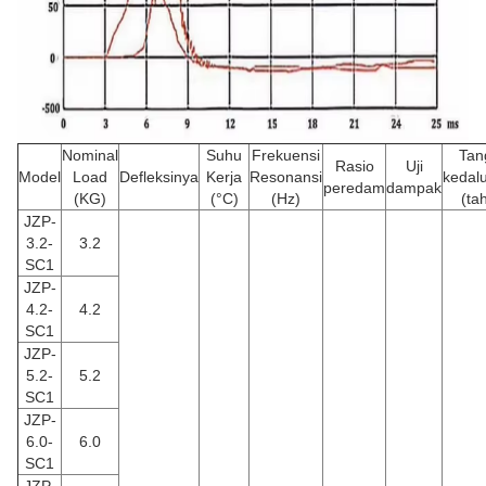
Nominal
Suhu
Frekuensi
Tan
Rasio
Uji
Model
Load
Defleksinya
Kerja
Resonansi
kedal
peredam
dampak
(KG)
(°C)
(Hz)
(ta
JZP-
3.2-
3.2
SC1
JZP-
4.2-
4.2
SC1
JZP-
5.2-
5.2
SC1
JZP-
6.0-
6.0
SC1