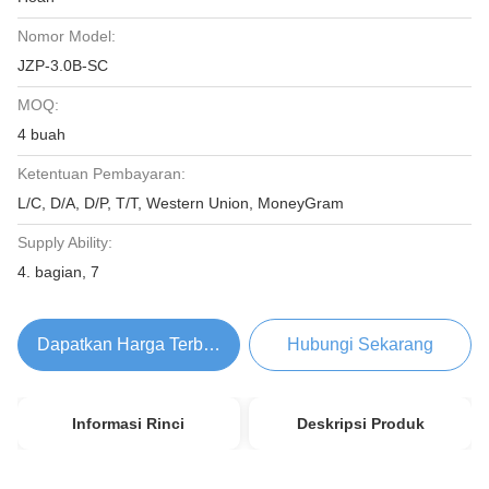
Nomor Model:
JZP-3.0B-SC
MOQ:
4 buah
Ketentuan Pembayaran:
L/C, D/A, D/P, T/T, Western Union, MoneyGram
Supply Ability:
4. bagian, 7
Dapatkan Harga Terbaik
Hubungi Sekarang
Informasi Rinci
Deskripsi Produk