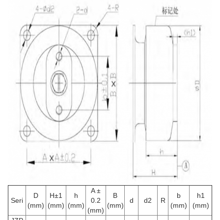
A ±
D
H±1
h
B
b
h1
Seri
0.2
d
d2
R
(mm)
(mm)
(mm)
(mm)
(mm)
(mm)
(mm)