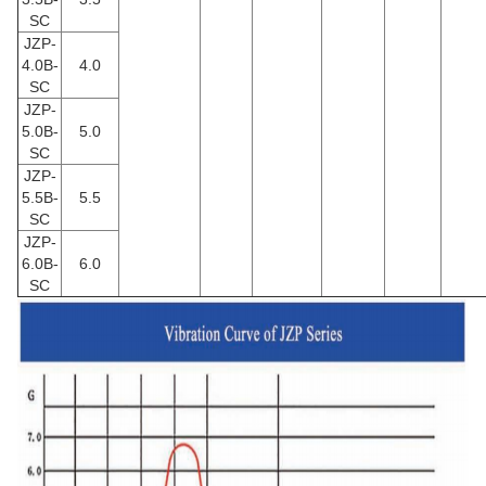
SC
JZP-
4.0B-
4.0
SC
JZP-
5.0B-
5.0
SC
JZP-
5.5B-
5.5
SC
JZP-
6.0B-
6.0
SC