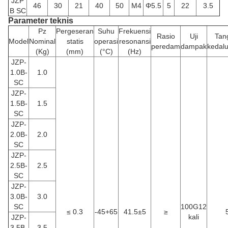
JZP
46
30
21
40
50
M4
Φ5.5
5
22
3.5
B SC
Parameter teknis
Pz
Pergeseran
Suhu
Frekuensi
Rasio
Uji
Tan
Model
Nominal
statis
operasi
resonansi
peredam
dampak
kedal
(Kg)
(mm)
(°C)
(Hz)
JZP-
1.0B-
1.0
SC
JZP-
1.5B-
1.5
SC
JZP-
2.0B-
2.0
SC
JZP-
2.5B-
2.5
SC
JZP-
3.0B-
3.0
SC
100G12
≤ 0.3
-45+65
41.5±5
≥
kali
JZP-
3.5B-
3.5