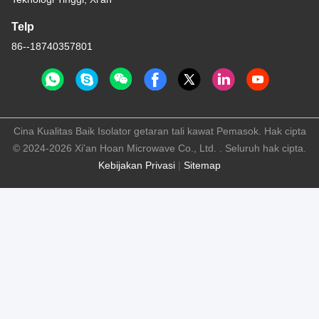
Telp
86--18740357801
Cina Kualitas Baik Isolator getaran tali kawat Pemasok. Hak cipta
© 2024-2026 Xi'an Hoan Microwave Co., Ltd. . Seluruh hak cipta.
Kebijakan Privasi
|
Sitemap