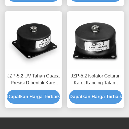
Industri
Peralatan Presisi
JZP-5.2 UV Tahan Cuaca
JZP-5.2 Isolator Getaran
Presisi Dibentuk Karet
Karet Kancing Talang
Getaran Isolator Mount
Tahan Korosi Dudukan
Dapatkan Harga Terbaik
Shock Absorber Mount
Dapatkan Harga Terbaik
Peredam Kejut untuk
untuk Perlengkapan Luar
Penguliran Presisi
Ruangan