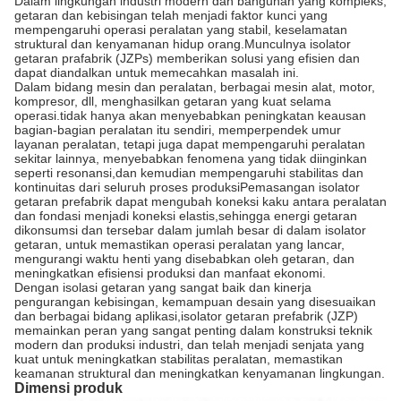
Dalam lingkungan industri modern dan bangunan yang kompleks,
getaran dan kebisingan telah menjadi faktor kunci yang
mempengaruhi operasi peralatan yang stabil, keselamatan
struktural dan kenyamanan hidup orang.Munculnya isolator
getaran prafabrik (JZPs) memberikan solusi yang efisien dan
dapat diandalkan untuk memecahkan masalah ini.
Dalam bidang mesin dan peralatan, berbagai mesin alat, motor,
kompresor, dll, menghasilkan getaran yang kuat selama
operasi.tidak hanya akan menyebabkan peningkatan keausan
bagian-bagian peralatan itu sendiri, memperpendek umur
layanan peralatan, tetapi juga dapat mempengaruhi peralatan
sekitar lainnya, menyebabkan fenomena yang tidak diinginkan
seperti resonansi,dan kemudian mempengaruhi stabilitas dan
kontinuitas dari seluruh proses produksiPemasangan isolator
getaran prefabrik dapat mengubah koneksi kaku antara peralatan
dan fondasi menjadi koneksi elastis,sehingga energi getaran
dikonsumsi dan tersebar dalam jumlah besar di dalam isolator
getaran, untuk memastikan operasi peralatan yang lancar,
mengurangi waktu henti yang disebabkan oleh getaran, dan
meningkatkan efisiensi produksi dan manfaat ekonomi.
Dengan isolasi getaran yang sangat baik dan kinerja
pengurangan kebisingan, kemampuan desain yang disesuaikan
dan berbagai bidang aplikasi,isolator getaran prefabrik (JZP)
memainkan peran yang sangat penting dalam konstruksi teknik
modern dan produksi industri, dan telah menjadi senjata yang
kuat untuk meningkatkan stabilitas peralatan, memastikan
keamanan struktural dan meningkatkan kenyamanan lingkungan.
Dimensi produk