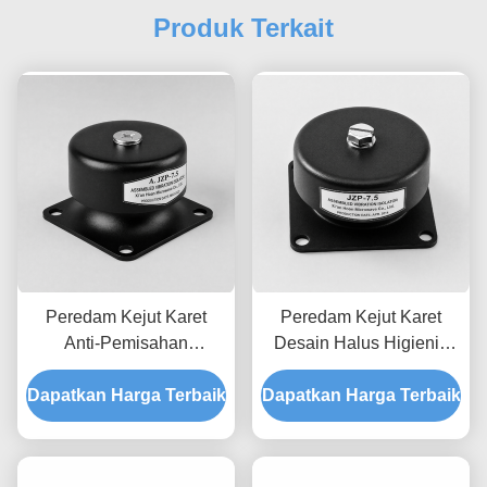
Produk Terkait
Peredam Kejut Karet
Peredam Kejut Karet
Anti-Pemisahan
Desain Halus Higienis
Interlocking JZP-7.5
JZP-7.5 dengan Peredam
Dapatkan Harga Terbaik
dengan Ketertelusuran
Dapatkan Harga Terbaik
Progresif yang Mudah
Lot Cetakan Permanen
Dicuci