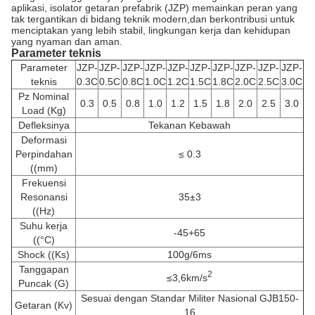
aplikasi, isolator getaran prefabrik (JZP) memainkan peran yang
tak tergantikan di bidang teknik modern,dan berkontribusi untuk
menciptakan yang lebih stabil, lingkungan kerja dan kehidupan
yang nyaman dan aman.
Parameter teknis
Parameter
JZP-
JZP-
JZP-
JZP-
JZP-
JZP-
JZP-
JZP-
JZP-
JZP-
teknis
0.3C
0.5C
0.8C
1.0C
1.2C
1.5C
1.8C
2.0C
2.5C
3.0C
Pz Nominal
0.3
0.5
0.8
1.0
1.2
1.5
1.8
2.0
2.5
3.0
Load (Kg)
Defleksinya
Tekanan Kebawah
Deformasi
Perpindahan
≤ 0.3
((mm)
Frekuensi
Resonansi
35±3
((Hz)
Suhu kerja
-45+65
((°C)
Shock ((Ks)
100g/6ms
Tanggapan
2
≤3,6km/s
Puncak (G)
Sesuai dengan Standar Militer Nasional GJB150-
Getaran (Kv)
16