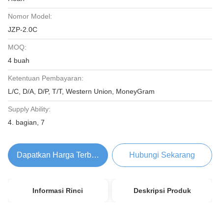
Nomor Model:
JZP-2.0C
MOQ:
4 buah
Ketentuan Pembayaran:
L/C, D/A, D/P, T/T, Western Union, MoneyGram
Supply Ability:
4. bagian, 7
Dapatkan Harga Terbaik
Hubungi Sekarang
Informasi Rinci
Deskripsi Produk