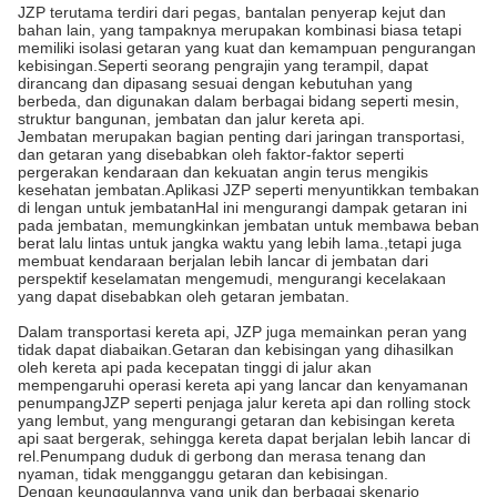
JZP terutama terdiri dari pegas, bantalan penyerap kejut dan
bahan lain, yang tampaknya merupakan kombinasi biasa tetapi
memiliki isolasi getaran yang kuat dan kemampuan pengurangan
kebisingan.Seperti seorang pengrajin yang terampil, dapat
dirancang dan dipasang sesuai dengan kebutuhan yang
berbeda, dan digunakan dalam berbagai bidang seperti mesin,
struktur bangunan, jembatan dan jalur kereta api.
Jembatan merupakan bagian penting dari jaringan transportasi,
dan getaran yang disebabkan oleh faktor-faktor seperti
pergerakan kendaraan dan kekuatan angin terus mengikis
kesehatan jembatan.Aplikasi JZP seperti menyuntikkan tembakan
di lengan untuk jembatanHal ini mengurangi dampak getaran ini
pada jembatan, memungkinkan jembatan untuk membawa beban
berat lalu lintas untuk jangka waktu yang lebih lama.,tetapi juga
membuat kendaraan berjalan lebih lancar di jembatan dari
perspektif keselamatan mengemudi, mengurangi kecelakaan
yang dapat disebabkan oleh getaran jembatan.
Dalam transportasi kereta api, JZP juga memainkan peran yang
tidak dapat diabaikan.Getaran dan kebisingan yang dihasilkan
oleh kereta api pada kecepatan tinggi di jalur akan
mempengaruhi operasi kereta api yang lancar dan kenyamanan
penumpangJZP seperti penjaga jalur kereta api dan rolling stock
yang lembut, yang mengurangi getaran dan kebisingan kereta
api saat bergerak, sehingga kereta dapat berjalan lebih lancar di
rel.Penumpang duduk di gerbong dan merasa tenang dan
nyaman, tidak mengganggu getaran dan kebisingan.
Dengan keunggulannya yang unik dan berbagai skenario