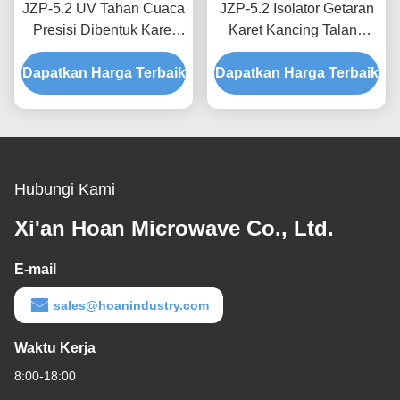
JZP-5.2 UV Tahan Cuaca
JZP-5.2 Isolator Getaran
Presisi Dibentuk Karet
Karet Kancing Talang
Getaran Isolator Mount
Tahan Korosi Dudukan
Dapatkan Harga Terbaik
Shock Absorber Mount
Dapatkan Harga Terbaik
Peredam Kejut untuk
untuk Perlengkapan Luar
Penguliran Presisi
Ruangan
Hubungi Kami
Xi'an Hoan Microwave Co., Ltd.
E-mail
sales@hoanindustry.com
Waktu Kerja
8:00-18:00