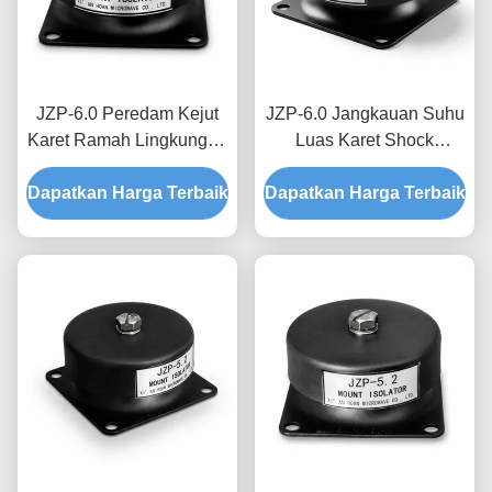
JZP-6.0 Peredam Kejut
JZP-6.0 Jangkauan Suhu
Karet Ramah Lingkungan
Luas Karet Shock
Peredam Pelumas Bebas
Absorber Micro-Vibration
Dapatkan Harga Terbaik
Derit untuk Peralatan
Dapatkan Harga Terbaik
Filtering Damper untuk
Industri
Peralatan Presisi