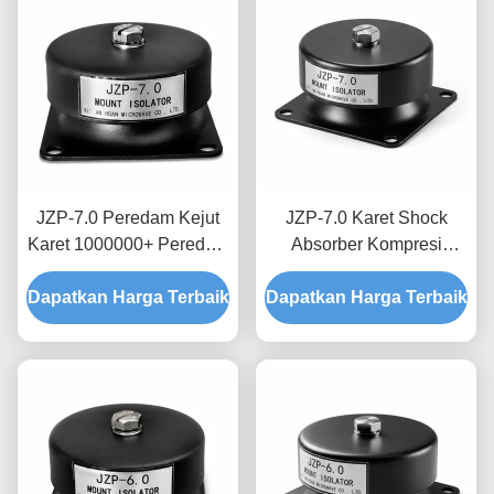
JZP-7.0 Peredam Kejut
JZP-7.0 Karet Shock
Karet 1000000+ Peredam
Absorber Kompresi
Retrofit Drop-In yang Diuji
Rendah Set Rasio
Dapatkan Harga Terbaik
Kelelahan Siklus untuk
Dapatkan Harga Terbaik
Redaman Dioptimalkan
Peralatan Lama
Elastisitas Permanen
untuk Mesin Berat