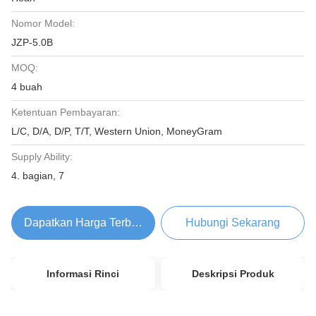
Nomor Model:
JZP-5.0B
MOQ:
4 buah
Ketentuan Pembayaran:
L/C, D/A, D/P, T/T, Western Union, MoneyGram
Supply Ability:
4. bagian, 7
Dapatkan Harga Terbaik
Hubungi Sekarang
Informasi Rinci
Deskripsi Produk