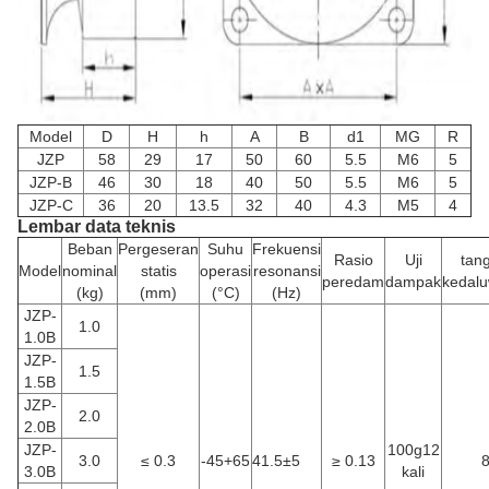
Model
D
H
h
A
B
d1
MG
R
JZP
58
29
17
50
60
5.5
M6
5
JZP-B
46
30
18
40
50
5.5
M6
5
JZP-C
36
20
13.5
32
40
4.3
M5
4
Lembar data teknis
Beban
Pergeseran
Suhu
Frekuensi
Rasio
Uji
tan
Model
nominal
statis
operasi
resonansi
peredam
dampak
kedal
(kg)
(mm)
(°C)
(Hz)
JZP-
1.0
1.0B
JZP-
1.5
1.5B
JZP-
2.0
2.0B
JZP-
100g12
3.0
≤ 0.3
-45+65
41.5±5
≥ 0.13
3.0B
kali