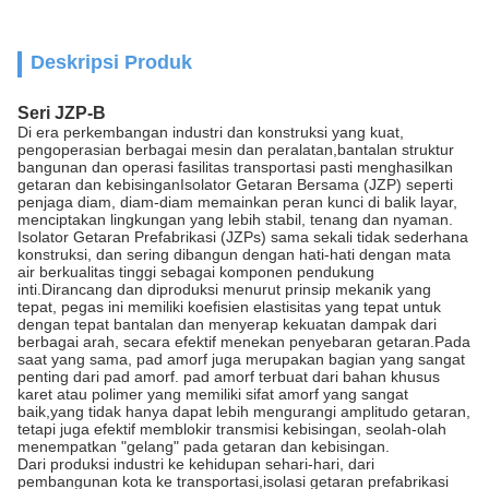
Deskripsi Produk
Seri JZP-B
Di era perkembangan industri dan konstruksi yang kuat,
pengoperasian berbagai mesin dan peralatan,bantalan struktur
bangunan dan operasi fasilitas transportasi pasti menghasilkan
getaran dan kebisinganIsolator Getaran Bersama (JZP) seperti
penjaga diam, diam-diam memainkan peran kunci di balik layar,
menciptakan lingkungan yang lebih stabil, tenang dan nyaman.
Isolator Getaran Prefabrikasi (JZPs) sama sekali tidak sederhana
konstruksi, dan sering dibangun dengan hati-hati dengan mata
air berkualitas tinggi sebagai komponen pendukung
inti.Dirancang dan diproduksi menurut prinsip mekanik yang
tepat, pegas ini memiliki koefisien elastisitas yang tepat untuk
dengan tepat bantalan dan menyerap kekuatan dampak dari
berbagai arah, secara efektif menekan penyebaran getaran.Pada
saat yang sama, pad amorf juga merupakan bagian yang sangat
penting dari pad amorf. pad amorf terbuat dari bahan khusus
karet atau polimer yang memiliki sifat amorf yang sangat
baik,yang tidak hanya dapat lebih mengurangi amplitudo getaran,
tetapi juga efektif memblokir transmisi kebisingan, seolah-olah
menempatkan "gelang" pada getaran dan kebisingan.
Dari produksi industri ke kehidupan sehari-hari, dari
pembangunan kota ke transportasi,isolasi getaran prefabrikasi