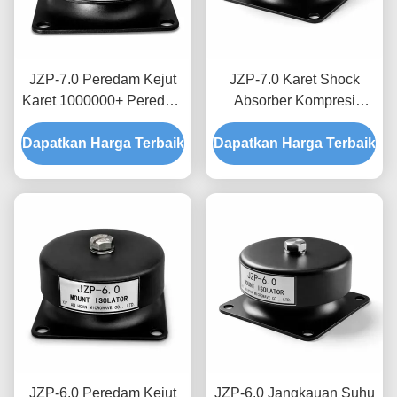
JZP-7.0 Peredam Kejut
JZP-7.0 Karet Shock
Karet 1000000+ Peredam
Absorber Kompresi
Retrofit Drop-In yang Diuji
Rendah Set Rasio
Dapatkan Harga Terbaik
Kelelahan Siklus untuk
Dapatkan Harga Terbaik
Redaman Dioptimalkan
Peralatan Lama
Elastisitas Permanen
untuk Mesin Berat
JZP-6.0 Peredam Kejut
JZP-6.0 Jangkauan Suhu