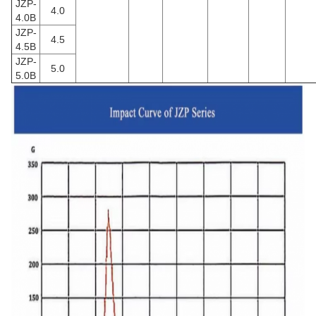
JZP-
4.0
4.0B
JZP-
4.5
4.5B
JZP-
5.0
5.0B