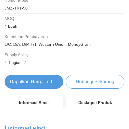
Nomor Model:
JMZ-TK1-50
MOQ:
4 buah
Ketentuan Pembayaran:
L/C, D/A, D/P, T/T, Western Union, MoneyGram
Supply Ability:
4. bagian, 7
Dapatkan Harga Terbaik
Hubungi Sekarang
Informasi Rinci
Deskripsi Produk
Informasi Rinci