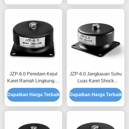
untuk Mesin Berat
JZP-6.0 Peredam Kejut
JZP-6.0 Jangkauan Suhu
Karet Ramah Lingkungan
Luas Karet Shock
Peredam Pelumas Bebas
Absorber Micro-Vibration
Dapatkan Harga Terbaik
Derit untuk Peralatan
Dapatkan Harga Terbaik
Filtering Damper untuk
Industri
Peralatan Presisi