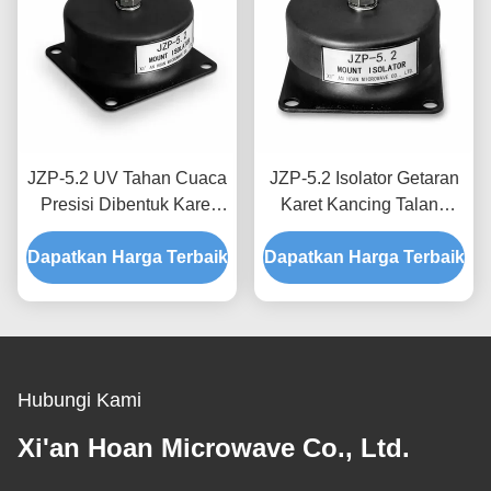
JZP-5.2 UV Tahan Cuaca
JZP-5.2 Isolator Getaran
Presisi Dibentuk Karet
Karet Kancing Talang
Getaran Isolator Mount
Tahan Korosi Dudukan
Dapatkan Harga Terbaik
Shock Absorber Mount
Dapatkan Harga Terbaik
Peredam Kejut untuk
untuk Perlengkapan Luar
Penguliran Presisi
Ruangan
Hubungi Kami
Xi'an Hoan Microwave Co., Ltd.