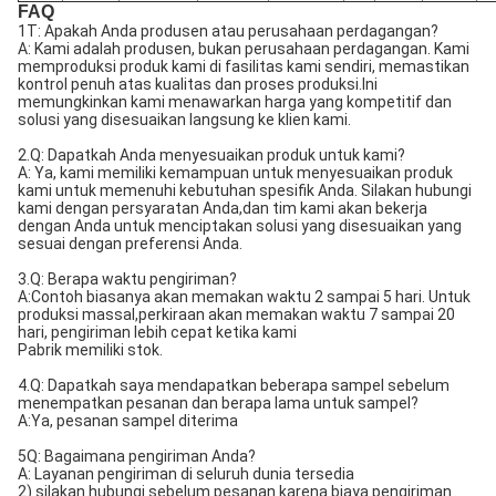
FAQ
1T: Apakah Anda produsen atau perusahaan perdagangan?
A: Kami adalah produsen, bukan perusahaan perdagangan. Kami
memproduksi produk kami di fasilitas kami sendiri, memastikan
kontrol penuh atas kualitas dan proses produksi.Ini
memungkinkan kami menawarkan harga yang kompetitif dan
solusi yang disesuaikan langsung ke klien kami.
2.Q: Dapatkah Anda menyesuaikan produk untuk kami?
A: Ya, kami memiliki kemampuan untuk menyesuaikan produk
kami untuk memenuhi kebutuhan spesifik Anda. Silakan hubungi
kami dengan persyaratan Anda,dan tim kami akan bekerja
dengan Anda untuk menciptakan solusi yang disesuaikan yang
sesuai dengan preferensi Anda.
3.Q: Berapa waktu pengiriman?
A:Contoh biasanya akan memakan waktu 2 sampai 5 hari. Untuk
produksi massal,perkiraan akan memakan waktu 7 sampai 20
hari, pengiriman lebih cepat ketika kami
Pabrik memiliki stok.
4.Q: Dapatkah saya mendapatkan beberapa sampel sebelum
menempatkan pesanan dan berapa lama untuk sampel?
A:Ya, pesanan sampel diterima
5Q: Bagaimana pengiriman Anda?
A: Layanan pengiriman di seluruh dunia tersedia
2) silakan hubungi sebelum pesanan karena biaya pengiriman