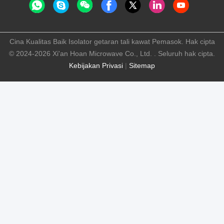
Cina Kualitas Baik Isolator getaran tali kawat Pemasok. Hak cipta
© 2024-2026 Xi'an Hoan Microwave Co., Ltd. . Seluruh hak cipta.
Kebijakan Privasi
|
Sitemap