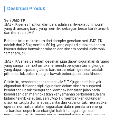
Deskripsi Produk
Seri JMZ-TK
JMZ-TK series friction dampers adalah anti-vibration mount
yang dirancang baru, yang memiliki sebagian besar karakteristik
dari item seri JMZ.
Beban statis maksimum dari dampler gesekan seri JMZ-TK
adalah dari 2,5 kg sampai 50 kg, yang dapat digunakan secara
khusus dalam banyak peralatan dan sistem presisi, elektronik
tertanam, dll.
JMZ-TK Series peredam gesekan juga dapat digunakan di ruang
yang sangat sempit untuk memenuhi persyaratan lingkungan
yang dapat dipasang.Jenis baru ini peredam gesekan adalah
pilihan untuk batas ruang di bawah beberapa situasi khusus.
Selain itu, peredam gesekan seri JMZ-TK juga telah banyak
digunakan di bidang sipil.digunakan dalam sistem suspensi
kendaraan untuk mengurangi dampak benturan jalan pada
kendaraan dan meningkatkan kenyamanan berkendaraDalam
bidang teknik kelautan, seri JMZ-TK memberikan dukungan
stabil untuk platform lepas pantai dan kapal untuk memastikan
operasi normal peralatan.digunakan dalam peralatan energi
terbarukan seperti pembangkit listrik tenaga angin dan
pembangkit listrik tenaga surya, meningkatkan stabilitas dan