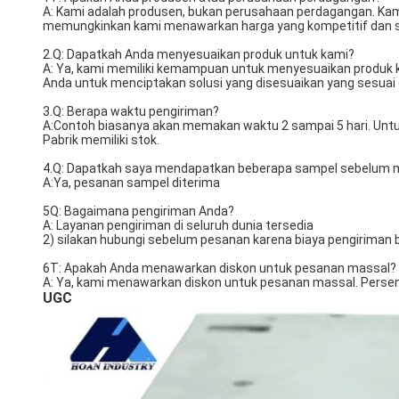
A: Kami adalah produsen, bukan perusahaan perdagangan. Kami 
memungkinkan kami menawarkan harga yang kompetitif dan sol
2.Q: Dapatkah Anda menyesuaikan produk untuk kami?
A: Ya, kami memiliki kemampuan untuk menyesuaikan produk k
Anda untuk menciptakan solusi yang disesuaikan yang sesuai
3.Q: Berapa waktu pengiriman?
A:Contoh biasanya akan memakan waktu 2 sampai 5 hari. Untuk
Pabrik memiliki stok.
4.Q: Dapatkah saya mendapatkan beberapa sampel sebelum 
A:Ya, pesanan sampel diterima
5Q: Bagaimana pengiriman Anda?
A: Layanan pengiriman di seluruh dunia tersedia
2) silakan hubungi sebelum pesanan karena biaya pengiriman b
6T: Apakah Anda menawarkan diskon untuk pesanan massal?
A: Ya, kami menawarkan diskon untuk pesanan massal. Persen
UGC