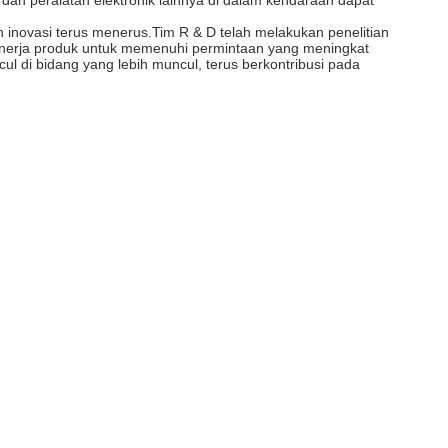
dan peralatan elektronik lainnya di dalam kendaraan dapat
inovasi terus menerus.Tim R & D telah melakukan penelitian
kinerja produk untuk memenuhi permintaan yang meningkat
l di bidang yang lebih muncul, terus berkontribusi pada