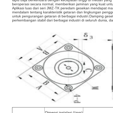
lapis baja berkendara dengan kecepatan tinggi di medan yang 
beroperasi secara normal, memberikan jaminan yang kuat untu
Aplikasi luas dari seri JMZ-TK peredam gesekan mendapat man
mendalam tentang karakteristik getaran dan lingkungan peng
untuk pengurangan getaran di berbagai industri.Damping gesek
perkembangan stabil dari berbagai industri di seluruh dunia, 
Dimensi instalasi ((mm)