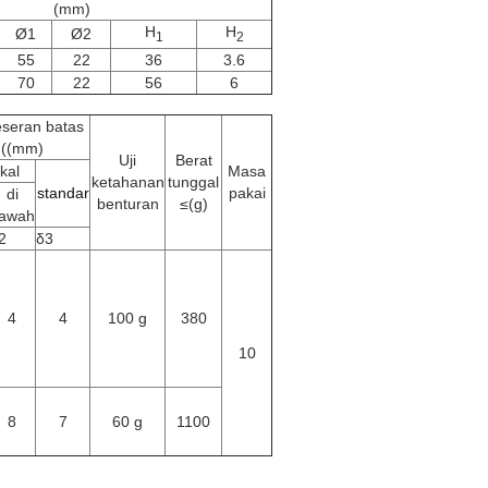
(mm)
H
H
Ø1
Ø2
1
2
55
22
36
3.6
70
22
56
6
seran batas
((mm)
Uji
Berat
ikal
Masa
ketahanan
tunggal
standar
pakai
di
benturan
≤(g)
awah
2
δ3
4
4
100 g
380
10
8
7
60 g
1100