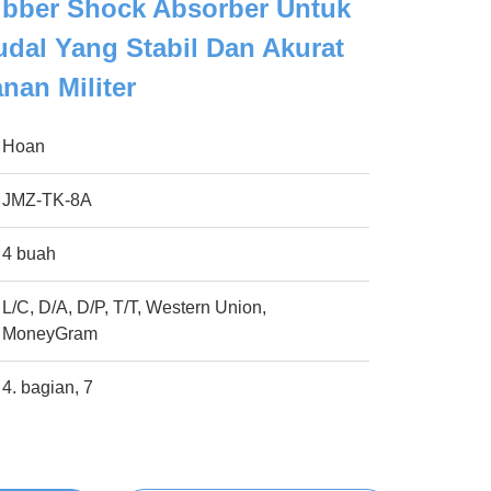
bber Shock Absorber Untuk
dal Yang Stabil Dan Akurat
nan Militer
Hoan
JMZ-TK-8A
4 buah
L/C, D/A, D/P, T/T, Western Union,
MoneyGram
4. bagian, 7