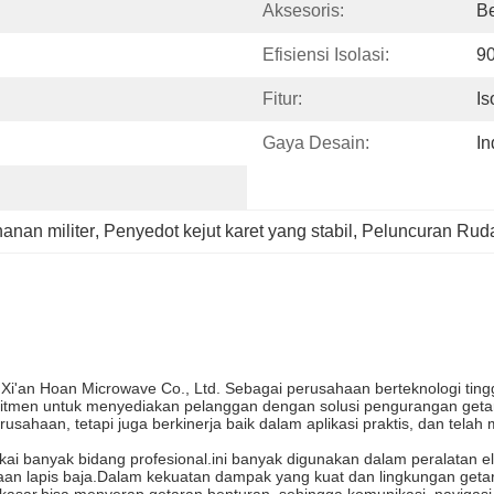
Aksesoris:
Be
Efisiensi Isolasi:
9
Fitur:
Is
Gaya Desain:
In
hanan militer
, 
Penyedot kejut karet yang stabil
, 
Peluncuran Ruda
g Xi'an Hoan Microwave Co., Ltd. Sebagai perusahaan berteknologi tin
itmen untuk menyediakan pelanggan dengan solusi pengurangan getaran 
perusahaan, tetapi juga berkinerja baik dalam aplikasi praktis, dan 
ai banyak bidang profesional.ini banyak digunakan dalam peralatan el
araan lapis baja.Dalam kekuatan dampak yang kuat dan lingkungan get