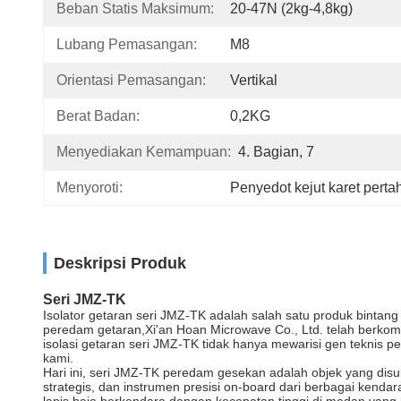
Beban Statis Maksimum:
20-47N (2kg-4,8kg)
Lubang Pemasangan:
M8
Orientasi Pemasangan:
Vertikal
Berat Badan:
0,2KG
Menyediakan Kemampuan:
4. Bagian, 7
Menyoroti:
Penyedot kejut karet perta
Deskripsi Produk
Seri JMZ-TK
Isolator getaran seri JMZ-TK adalah salah satu produk bintan
peredam getaran,Xi'an Hoan Microwave Co., Ltd. telah berkom
isolasi getaran seri JMZ-TK tidak hanya mewarisi gen teknis 
kami.
Hari ini, seri JMZ-TK peredam gesekan adalah objek yang disuk
strategis, dan instrumen presisi on-board dari berbagai kend