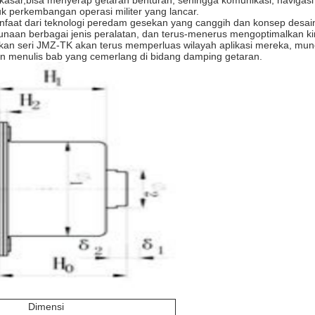
kasar,bisa menyerap getaran benturan, sehingga komunikasi, navigasi 
k perkembangan operasi militer yang lancar.
faat dari teknologi peredam gesekan yang canggih dan konsep desain 
gunaan berbagai jenis peralatan, dan terus-menerus mengoptimalkan 
an seri JMZ-TK akan terus memperluas wilayah aplikasi mereka, muncu
dan menulis bab yang cemerlang di bidang damping getaran.
Dimensi