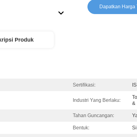
Dapatkan Harga 
ripsi Produk
Sertifikasi:
I
To
Industri Yang Berlaku:
&
Tahan Guncangan:
Ya
Bentuk:
Si