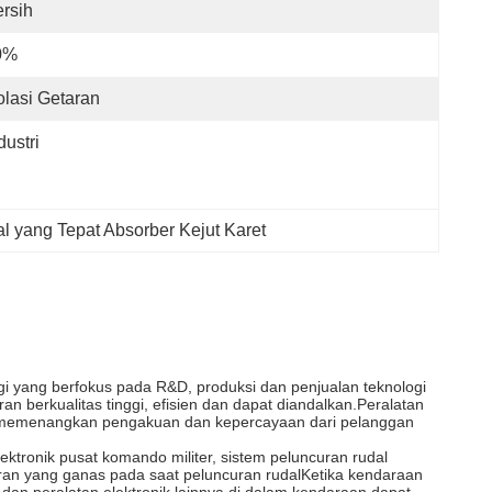
rsih
0%
olasi Getaran
dustri
l yang Tepat Absorber Kejut Karet
ggi yang berfokus pada R&D, produksi dan penjualan teknologi
berkualitas tinggi, efisien dan dapat diandalkan.Peralatan
telah memenangkan pengakuan dan kepercayaan dari pelanggan
ektronik pusat komando militer, sistem peluncuran rudal
aran yang ganas pada saat peluncuran rudalKetika kendaraan