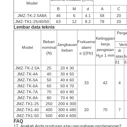
Model
B
M
d
A
C
JMZ-TK-2.5A8A
46
6
4.1
58
20
JMZ-TK1-25/40/50
63
12
8.2
78
20
Lembar data teknis
Perge
Ketinggian
Beban
Frekuensi
kerja
Jangkauan
Vert
Model
nominal
alami
pengisian
beban
di
(N)
≤ (((Hz)
H
± 1 mm
atas
b
0
δ1
δ
JMZ-TK-2.5A
25
20 ¢ 30
JMZ-TK-4A
40
30 ¢ 50
JMZ-TK-5A
50
40 ¢ 60
33
42
4
JMZ-TK-6A
60
50 ¢ 70
JMZ-TK-7A
70
60 ¢ 80
JMZ-TK-8A
80
70 ¢ 90
JMZ-TK1-25
250
200 ¢ 300
JMZ-TK1-40
400
300 ¢ 480
20
70
7
JMZ-TK1-50
500
400 ¢ 600
FAQ
1T: Apakah Anda produsen atau perusahaan perdagangan?