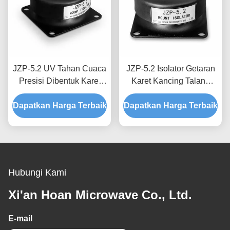
JZP-5.2 UV Tahan Cuaca
JZP-5.2 Isolator Getaran
Presisi Dibentuk Karet
Karet Kancing Talang
Getaran Isolator Mount
Tahan Korosi Dudukan
Dapatkan Harga Terbaik
Shock Absorber Mount
Dapatkan Harga Terbaik
Peredam Kejut untuk
untuk Perlengkapan Luar
Penguliran Presisi
Ruangan
Hubungi Kami
Xi'an Hoan Microwave Co., Ltd.
E-mail