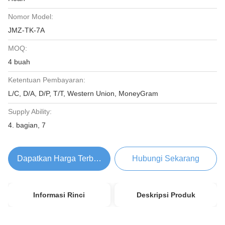
Nomor Model:
JMZ-TK-7A
MOQ:
4 buah
Ketentuan Pembayaran:
L/C, D/A, D/P, T/T, Western Union, MoneyGram
Supply Ability:
4. bagian, 7
Dapatkan Harga Terbaik
Hubungi Sekarang
Informasi Rinci
Deskripsi Produk