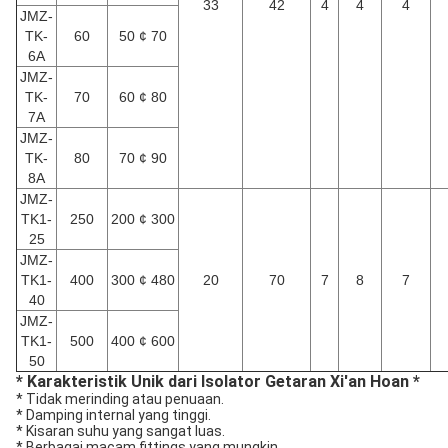
33
42
4
4
4
JMZ-
TK-
60
50 ¢ 70
6A
JMZ-
TK-
70
60 ¢ 80
7A
JMZ-
TK-
80
70 ¢ 90
8A
JMZ-
TK1-
250
200 ¢ 300
25
JMZ-
TK1-
400
300 ¢ 480
20
70
7
8
7
40
JMZ-
TK1-
500
400 ¢ 600
50
* Karakteristik Unik dari Isolator Getaran Xi'an Hoan *
* Tidak merinding atau penuaan.
* Damping internal yang tinggi.
* Kisaran suhu yang sangat luas.
* Berbagai macam fittings yang mungkin.