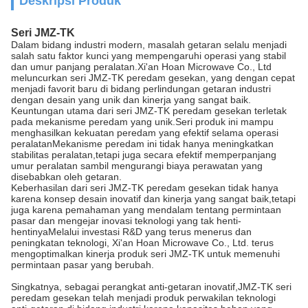
Deskripsi Produk
Seri JMZ-TK
Dalam bidang industri modern, masalah getaran selalu menjadi
salah satu faktor kunci yang mempengaruhi operasi yang stabil
dan umur panjang peralatan.Xi'an Hoan Microwave Co., Ltd
meluncurkan seri JMZ-TK peredam gesekan, yang dengan cepat
menjadi favorit baru di bidang perlindungan getaran industri
dengan desain yang unik dan kinerja yang sangat baik.
Keuntungan utama dari seri JMZ-TK peredam gesekan terletak
pada mekanisme peredam yang unik.Seri produk ini mampu
menghasilkan kekuatan peredam yang efektif selama operasi
peralatanMekanisme peredam ini tidak hanya meningkatkan
stabilitas peralatan,tetapi juga secara efektif memperpanjang
umur peralatan sambil mengurangi biaya perawatan yang
disebabkan oleh getaran.
Keberhasilan dari seri JMZ-TK peredam gesekan tidak hanya
karena konsep desain inovatif dan kinerja yang sangat baik,tetapi
juga karena pemahaman yang mendalam tentang permintaan
pasar dan mengejar inovasi teknologi yang tak henti-
hentinyaMelalui investasi R&D yang terus menerus dan
peningkatan teknologi, Xi'an Hoan Microwave Co., Ltd. terus
mengoptimalkan kinerja produk seri JMZ-TK untuk memenuhi
permintaan pasar yang berubah.
Singkatnya, sebagai perangkat anti-getaran inovatif,JMZ-TK seri
peredam gesekan telah menjadi produk perwakilan teknologi