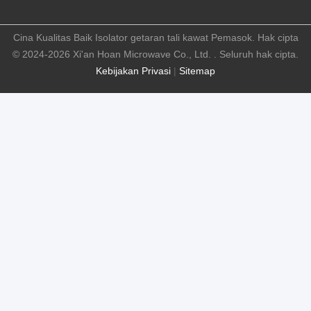
Cina Kualitas Baik Isolator getaran tali kawat Pemasok. Hak cipta
© 2024-2026 Xi'an Hoan Microwave Co., Ltd. . Seluruh hak cipta.
Kebijakan Privasi
|
Sitemap