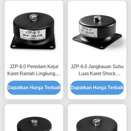
JZP-6.0 Peredam Kejut
JZP-6.0 Jangkauan Suhu
Karet Ramah Lingkungan
Luas Karet Shock
Peredam Pelumas Bebas
Absorber Micro-Vibration
Dapatkan Harga Terbaik
Derit untuk Peralatan
Dapatkan Harga Terbaik
Filtering Damper untuk
Industri
Peralatan Presisi