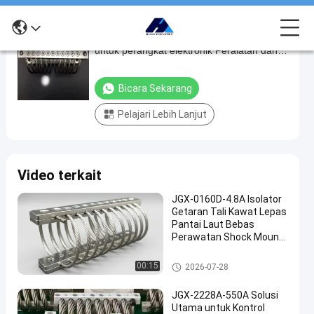
JGX-0648A-68A Isolator getaran tali kawat
JGX-
untuk perangkat elektronik Peralatan dan
0648A-
instrumen mekanik
68A
Bicara Sekarang
Isolator
Pelajari Lebih Lanjut
getaran
tali
kawat
Video terkait
untuk
perangkat
JGX-0160D-4.8A Isolator
Getaran Tali Kawat Lepas
elektronik
Pantai Laut Bebas
Peralatan
Perawatan Shock Mount
Baja Tahan Karat
dan
Isolator getaran tali kawat
00:15
2026-07-28
instrumen
mekanik
JGX-2228A-550A Solusi
Utama untuk Kontrol