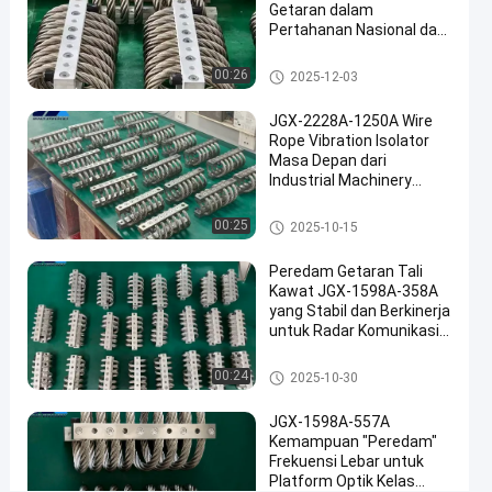
bicara
Getaran dalam
Isolator
2025-
15
Pertahanan Nasional dan
sekarang
getaran
06-18
pandangan
Manufaktur Industri
tali kawat
Berbagi
Isolator getaran tali kawat
00:26
2025-12-03
#
JGX-2228A-1250A Wire
Damping
Rope Vibration Isolator
getaran
Masa Depan dari
#
Industrial Machinery
Damping
Vibration Isolation
Isolator getaran tali kawat
isolasi
00:25
2025-10-15
tali
Peredam Getaran Tali
kawat
Kawat JGX-1598A-358A
#
yang Stabil dan Berkinerja
Damping
untuk Radar Komunikasi
getaran
dan Peralatan Navigasi
Isolator getaran tali kawat
tali
00:24
2025-10-30
kawat
JGX-1598A-557A
S
Kemampuan "Peredam"
e
Frekuensi Lebar untuk
r
Platform Optik Kelas