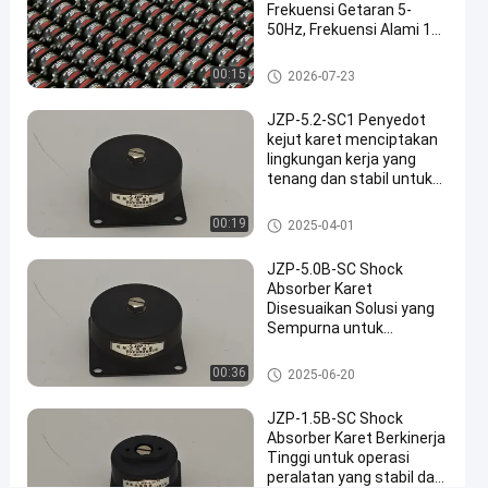
bicara
Frekuensi Getaran 5-
peredam
2025-
8
50Hz, Frekuensi Alami 10
sekarang
kejut
04-01
pandangan
Hz, dan Kapasitas Beban
karet
Berbagi
Maksimum 1.5kg
peredam kejut karet
00:15
2026-07-23
#
JZP-5.2-SC1 Penyedot
Kejut
kejut karet menciptakan
Getaran
lingkungan kerja yang
Elektronik
tenang dan stabil untuk
#
instrumen sensitif
peredam kejut karet
Isolator
00:19
2025-04-01
logam
JZP-5.0B-SC Shock
karet
Absorber Karet
gabungan
Disesuaikan Solusi yang
#
Sempurna untuk
Peredam
Pengendalian Getaran
dan Kebisingan di Teknik
peredam kejut karet
gesekan
00:36
2025-06-20
Jembatan
karet
JZP-1.5B-SC Shock
logam
Absorber Karet Berkinerja
S
Tinggi untuk operasi
e
peralatan yang stabil dan