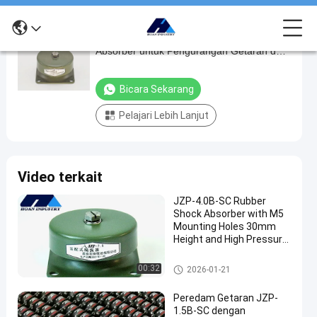
Low Maintenance JZP-1.0C Rubber Shock
Low
Absorber untuk Pengurangan Getaran dan
Maintenance
Kebisingan Kereta Api
JZP-
Bicara Sekarang
1.0C
Pelajari Lebih Lanjut
Rubber
Shock
Absorber
Video terkait
untuk
Pengurangan
JZP-4.0B-SC Rubber
Shock Absorber with M5
Getaran
Mounting Holes 30mm
dan
Height and High Pressure
Resistance for Vibration
Kebisingan
Isolation
peredam kejut karet
00:32
2026-01-21
Kereta
Api
Peredam Getaran JZP-
1.5B-SC dengan