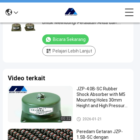
JZP-0.5C Shock Absorber Karet Kunci
JZP-
untuk Melindungi Peralatan Anda dan
0.5C
Operator dari Getaran dan Kebisingan
Shock
Bicara Sekarang
Absorber
Pelajari Lebih Lanjut
Karet
Kunci
untuk
Video terkait
Melindungi
Peralatan
JZP-4.0B-SC Rubber
Shock Absorber with M5
Anda
Mounting Holes 30mm
dan
Height and High Pressure
Resistance for Vibration
Operator
Isolation
peredam kejut karet
00:32
2026-01-21
dari
Getaran
Peredam Getaran JZP-
1.5B-SC dengan