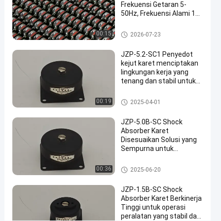
dan
Frekuensi Getaran 5-
Kebisingan
50Hz, Frekuensi Alami 10
Hz, dan Kapasitas Beban
bicara
Maksimum 1.5kg
peredam kejut karet
00:15
2026-07-23
peredam
2025-
5
sekarang
kejut
04-09
pandangan
karet
Berbagi
JZP-5.2-SC1 Penyedot
kejut karet menciptakan
lingkungan kerja yang
#
tenang dan stabil untuk
Kejut
instrumen sensitif
Getaran
peredam kejut karet
00:19
2025-04-01
Elektronik
#
JZP-5.0B-SC Shock
Isolator
Absorber Karet
Disesuaikan Solusi yang
logam
Sempurna untuk
karet
Pengendalian Getaran
gabungan
dan Kebisingan di Teknik
peredam kejut karet
00:36
2025-06-20
#
Jembatan
Peredam
JZP-1.5B-SC Shock
gesekan
Absorber Karet Berkinerja
Tinggi untuk operasi
karet
peralatan yang stabil dan
logam