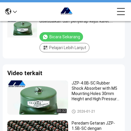
Kapasitas beban produk yang dapat
Kapasitas
disesuaikan dan penyerap kejut karet
beban
fleksibel JZP-3.0B untuk kinerja industri
produk
Bicara Sekarang
yang
Pelajari Lebih Lanjut
dapat
disesuaikan
dan
Video terkait
penyerap
kejut
JZP-4.0B-SC Rubber
Shock Absorber with M5
karet
Mounting Holes 30mm
fleksibel
Height and High Pressure
Resistance for Vibration
JZP-
Isolation
peredam kejut karet
00:32
2026-01-21
3.0B
untuk
Peredam Getaran JZP-
1.5B-SC dengan