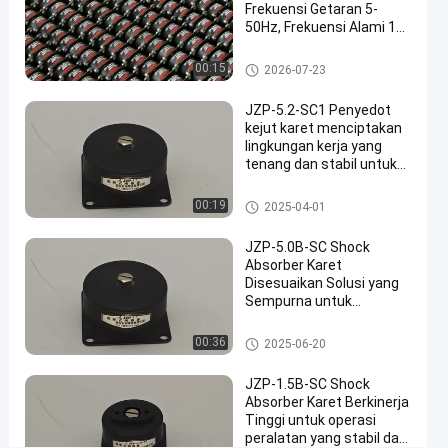
kinerja
Frekuensi Getaran 5-
industri
50Hz, Frekuensi Alami 10
Hz, dan Kapasitas Beban
bicara
Maksimum 1.5kg
peredam kejut karet
00:15
2026-07-23
peredam
2024-
20
sekarang
kejut
12-21
pandangan
karet
Berbagi
JZP-5.2-SC1 Penyedot
kejut karet menciptakan
lingkungan kerja yang
#
tenang dan stabil untuk
Kejut
instrumen sensitif
Getaran
peredam kejut karet
00:19
2025-04-01
Elektronik
#
JZP-5.0B-SC Shock
Isolator
Absorber Karet
Disesuaikan Solusi yang
logam
Sempurna untuk
karet
Pengendalian Getaran
gabungan
dan Kebisingan di Teknik
peredam kejut karet
00:36
2025-06-20
#
Jembatan
Peredam
JZP-1.5B-SC Shock
gesekan
Absorber Karet Berkinerja
Tinggi untuk operasi
karet
peralatan yang stabil dan
logam