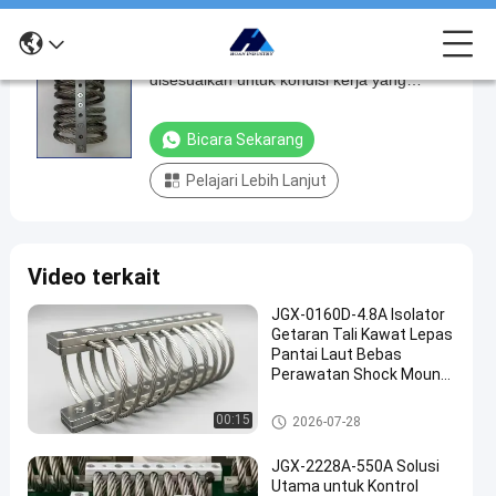
Isolator getaran tali kawat yang dapat
Isolator
disesuaikan untuk kondisi kerja yang
getaran
kompleks JGX-1598D-358B
tali
Bicara Sekarang
kawat
Pelajari Lebih Lanjut
yang
dapat
disesuaikan
Video terkait
untuk
kondisi
JGX-0160D-4.8A Isolator
Getaran Tali Kawat Lepas
kerja
Pantai Laut Bebas
yang
Perawatan Shock Mount
Baja Tahan Karat
kompleks
Isolator getaran tali kawat
00:15
2026-07-28
JGX-
1598D-
JGX-2228A-550A Solusi
Utama untuk Kontrol