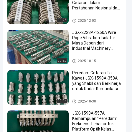
358B
Getaran dalam
Pertahanan Nasional dan
bicara
Manufaktur Industri
Isolator
2025-
9
sekarang
getaran
Isolator getaran tali kawat
00:26
2025-12-03
11-26
pandangan
tali kawat
Berbagi
JGX-2228A-1250A Wire
#
Rope Vibration Isolator
Damping
Masa Depan dari
Industrial Machinery
getaran
Vibration Isolation
#
Isolator getaran tali kawat
00:25
Damping
2025-10-15
isolasi
Peredam Getaran Tali
tali
Kawat JGX-1598A-358A
kawat
yang Stabil dan Berkinerja
#
untuk Radar Komunikasi
dan Peralatan Navigasi
Damping
Isolator getaran tali kawat
00:24
getaran
2025-10-30
tali
JGX-1598A-557A
kawat
Kemampuan "Peredam"
S
Frekuensi Lebar untuk
e
Platform Optik Kelas