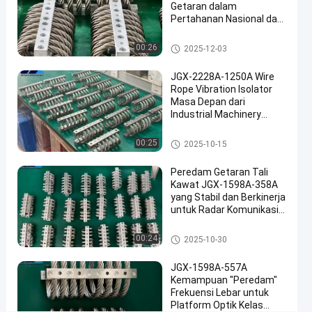
Instrumen
Getaran dalam
Precision
Pertahanan Nasional dan
Manufaktur Industri
Xi
Isolator getaran tali kawat
00:26
2025-12-03
An
JGX-2228A-1250A Wire
bicara
Rope Vibration Isolator
Isolator
2025-
6
sekarang
Masa Depan dari
getaran
04-07
pandangan
tali kawat
Industrial Machinery
Berbagi
Vibration Isolation
#
Isolator getaran tali kawat
00:25
2025-10-15
Damping
Peredam Getaran Tali
getaran
Kawat JGX-1598A-358A
#
yang Stabil dan Berkinerja
Damping
untuk Radar Komunikasi
isolasi
dan Peralatan Navigasi
tali
Isolator getaran tali kawat
00:24
2025-10-30
kawat
#
JGX-1598A-557A
Kemampuan "Peredam"
Damping
Frekuensi Lebar untuk
getaran
Platform Optik Kelas