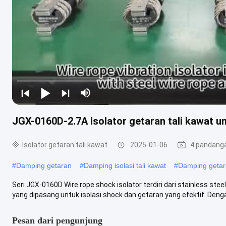
JGX-0160D-2.7A Isolator getaran tali kawat un
Isolator getaran tali kawat
2025-01-06
4 pandang
#
Damping getaran
#
Damping isolasi tali kawat
#
Damping getara
Seri JGX-0160D Wire rope shock isolator terdiri dari stainless ste
yang dipasang untuk isolasi shock dan getaran yang efektif. Dengan
Pesan dari pengunjung