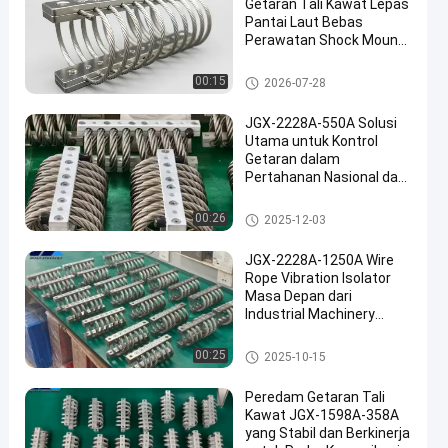
Getaran Tali Kawat Lepas
Pantai Laut Bebas
Perawatan Shock Mount
Baja Tahan Karat
Isolator getaran tali kawat
00:15
2026-07-28
JGX-2228A-550A Solusi
Utama untuk Kontrol
Getaran dalam
Pertahanan Nasional dan
Manufaktur Industri
Isolator getaran tali kawat
00:26
2025-12-03
JGX-2228A-1250A Wire
Rope Vibration Isolator
Masa Depan dari
Industrial Machinery
Vibration Isolation
Isolator getaran tali kawat
00:25
2025-10-15
Peredam Getaran Tali
Kawat JGX-1598A-358A
yang Stabil dan Berkinerja