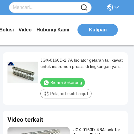
Solusi
Video
Hubungi Kami
Kutipan
JGX-0160D-2.7A Isolator getaran tali kawat
untuk instrumen presisi di lingkungan yang
keras
Bicara Sekarang
Pelajari Lebih Lanjut
Video terkait
JGX-0160D-4.8A Isolator