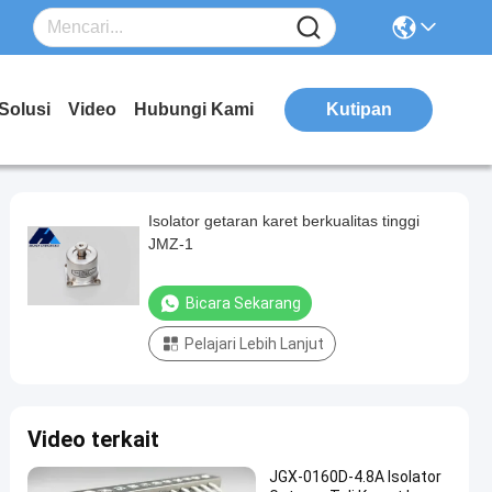
Solusi
Video
Hubungi Kami
Kutipan
Isolator getaran karet berkualitas tinggi
JMZ-1
Bicara Sekarang
Pelajari Lebih Lanjut
Video terkait
JGX-0160D-4.8A Isolator