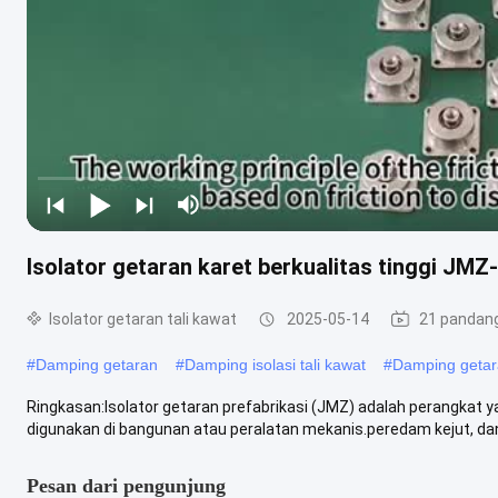
Isolator getaran karet berkualitas tinggi JMZ
Isolator getaran tali kawat
2025-05-14
21 pandan
#
Damping getaran
#
Damping isolasi tali kawat
#
Damping getara
Ringkasan:Isolator getaran prefabrikasi (JMZ) adalah perangkat y
digunakan di bangunan atau peralatan mekanis.peredam kejut, dan 
Pesan dari pengunjung