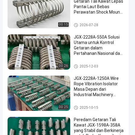
Getaran Tali Kawat Lepas
Pantai Laut Bebas
Perawatan Shock Mount
Baja Tahan Karat
Isolator getaran tali kawat
00:15
2026-07-28
JGX-2228A-550A Solusi
Utama untuk Kontrol
Getaran dalam
Pertahanan Nasional dan
Manufaktur Industri
Isolator getaran tali kawat
00:26
2025-12-03
JGX-2228A-1250A Wire
Rope Vibration Isolator
Masa Depan dari
Industrial Machinery
Vibration Isolation
Isolator getaran tali kawat
00:25
2025-10-15
Peredam Getaran Tali
Kawat JGX-1598A-358A
yang Stabil dan Berkinerja