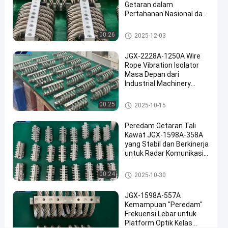
tahan
Getaran dalam
JGX-
Pertahanan Nasional dan
Manufaktur Industri
0400-
Isolator getaran tali kawat
00:26
2025-12-03
31.5A
JGX-2228A-1250A Wire
bicara
Rope Vibration Isolator
Isolator
2025-
12
sekarang
Masa Depan dari
getaran
06-18
pandangan
tali kawat
Industrial Machinery
Berbagi
Vibration Isolation
#
Isolator getaran tali kawat
00:25
2025-10-15
Damping
Peredam Getaran Tali
getaran
Kawat JGX-1598A-358A
#
yang Stabil dan Berkinerja
Damping
untuk Radar Komunikasi
isolasi
dan Peralatan Navigasi
tali
Isolator getaran tali kawat
00:24
2025-10-30
kawat
#
JGX-1598A-557A
Kemampuan "Peredam"
Damping
Frekuensi Lebar untuk
getaran
Platform Optik Kelas