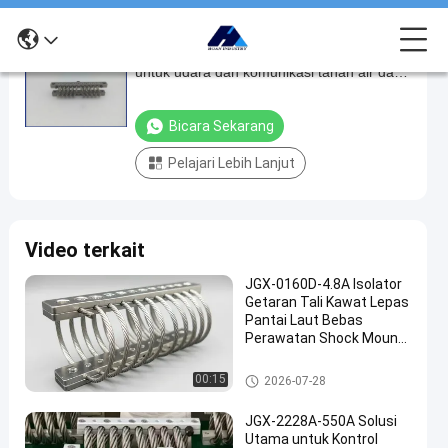
Isolator getaran tali kawat stainless steel
Isolator
untuk udara dan komunikasi tahan air dan
getaran
daya tahan JGX-0400-31.5A
tali
Bicara Sekarang
kawat
Pelajari Lebih Lanjut
stainless
steel
untuk
Video terkait
udara
dan
JGX-0160D-4.8A Isolator
Getaran Tali Kawat Lepas
komunikasi
Pantai Laut Bebas
tahan
Perawatan Shock Mount
Baja Tahan Karat
air
Isolator getaran tali kawat
00:15
2026-07-28
dan
daya
JGX-2228A-550A Solusi
Utama untuk Kontrol