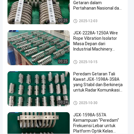
bicara
Getaran dalam
Isolator
2025-
45
Pertahanan Nasional dan
sekarang
getaran
04-25
pandangan
Manufaktur Industri
tali kawat
Berbagi
Isolator getaran tali kawat
00:26
2025-12-03
#
JGX-2228A-1250A Wire
Damping
Rope Vibration Isolator
getaran
Masa Depan dari
#
Industrial Machinery
Damping
Vibration Isolation
Isolator getaran tali kawat
isolasi
00:25
2025-10-15
tali
Peredam Getaran Tali
kawat
Kawat JGX-1598A-358A
#
yang Stabil dan Berkinerja
Damping
untuk Radar Komunikasi
getaran
dan Peralatan Navigasi
Isolator getaran tali kawat
tali
00:24
2025-10-30
kawat
JGX-1598A-557A
P
Kemampuan "Peredam"
e
Frekuensi Lebar untuk
m
Platform Optik Kelas