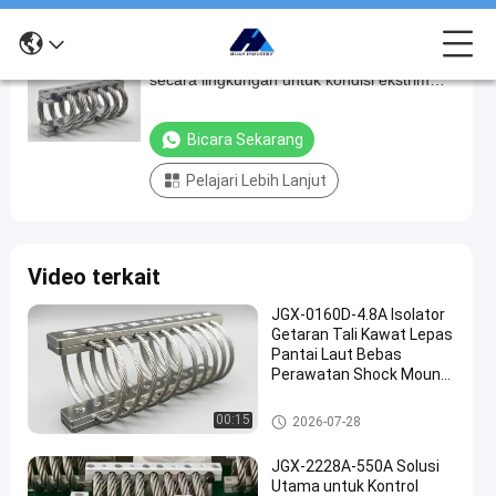
Pengisolasi getaran tali kawat yang stabil
Pengisolasi
secara lingkungan untuk kondisi ekstrim
getaran
JGX-1278-235B
tali
Bicara Sekarang
kawat
Pelajari Lebih Lanjut
yang
stabil
secara
Video terkait
lingkungan
untuk
JGX-0160D-4.8A Isolator
Getaran Tali Kawat Lepas
kondisi
Pantai Laut Bebas
ekstrim
Perawatan Shock Mount
Baja Tahan Karat
JGX-
Isolator getaran tali kawat
00:15
2026-07-28
1278-
235B
JGX-2228A-550A Solusi
Utama untuk Kontrol