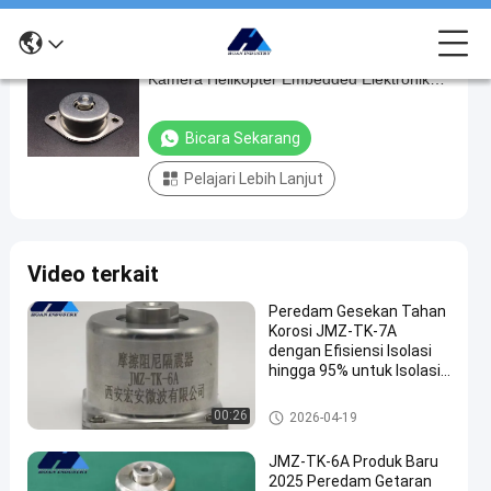
Karet Metal Friction Damper Kabinet
Karet
Kamera Helikopter Embedded Elektronik
Metal
Getaran Shock
Friction
Bicara Sekarang
Damper
Pelajari Lebih Lanjut
Kabinet
Kamera
Helikopter
Video terkait
Embedded
Elektronik
Peredam Gesekan Tahan
Korosi JMZ-TK-7A
Getaran
dengan Efisiensi Isolasi
Shock
hingga 95% untuk Isolasi
Getaran di Energi &
bicara
Pertambangan
Pengisolasi Spring
00:26
2026-04-19
2024-
298
Pengisolasi
sekarang
Spring
07-08
pandangan
Berbagi
JMZ-TK-6A Produk Baru
2025 Peredam Getaran