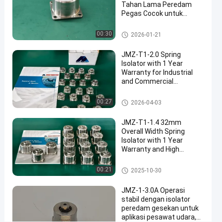
#
Tahan Lama Peredam
Pegas Cocok untuk
Isolator
Sebagian Besar
anti
Peralatan Standar
Pengisolasi Spring
00:30
2026-01-21
getaran
#
JMZ-T1-2.0 Spring
Air
Isolator with 1 Year
conditioner
Warranty for Industrial
and Commercial
dengan
Applications and High
spring
Shock Absorption
Pengisolasi Spring
00:27
2026-04-03
isolator
#
JMZ-T1-1.4 32mm
Mount
Overall Width Spring
isolasi
Isolator with 1 Year
Warranty and High
pegas
Resilience for Industrial
K
Vibration Isolation
Pengisolasi Spring
00:21
2025-10-30
a
b
JMZ-1-3.0A Operasi
i
stabil dengan isolator
n
peredam gesekan untuk
e
aplikasi pesawat udara,