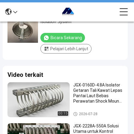
DIY Wire Rope Isolator 3/8 Dia Hybrid
DIY
Isolation System
Wire
Rope
Bicara Sekarang
Isolator
Pelajari Lebih Lanjut
3/8
Dia
Hybrid
Video terkait
Isolation
System
JGX-0160D-4.8A Isolator
Getaran Tali Kawat Lepas
bicara
Pantai Laut Bebas
Isolator
2024-
515
Perawatan Shock Mount
sekarang
getaran
07-24
pandangan
Baja Tahan Karat
tali kawat
Berbagi
Isolator getaran tali kawat
00:15
2026-07-28
#
JGX-2228A-550A Solusi
Damping
Utama untuk Kontrol
getaran