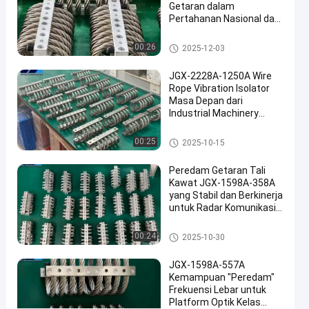
Getaran dalam
#
Pertahanan Nasional dan
Damping
Manufaktur Industri
isolasi
Isolator getaran tali kawat
00:26
2025-12-03
tali
JGX-2228A-1250A Wire
kawat
Rope Vibration Isolator
#
Masa Depan dari
Damping
Industrial Machinery
getaran
Vibration Isolation
tali
Isolator getaran tali kawat
00:25
2025-10-15
kawat
Peredam Getaran Tali
K
Kawat JGX-1598A-358A
e
yang Stabil dan Berkinerja
n
untuk Radar Komunikasi
d
dan Peralatan Navigasi
a
Isolator getaran tali kawat
00:24
2025-10-30
r
a
JGX-1598A-557A
a
Kemampuan "Peredam"
n
Frekuensi Lebar untuk
V
Platform Optik Kelas