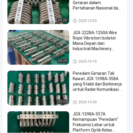
isolasi
Getaran dalam
Pertahanan Nasional dan
tali
Manufaktur Industri
kawat
Isolator getaran tali kawat
00:26
2025-12-03
#
Damping
JGX-2228A-1250A Wire
getaran
Rope Vibration Isolator
tali
Masa Depan dari
Industrial Machinery
kawat
Vibration Isolation
S
Isolator getaran tali kawat
00:25
2025-10-15
i
s
Peredam Getaran Tali
t
Kawat JGX-1598A-358A
e
yang Stabil dan Berkinerja
m
untuk Radar Komunikasi
A
dan Peralatan Navigasi
n
Isolator getaran tali kawat
00:24
2025-10-30
g
k
JGX-1598A-557A
a
Kemampuan "Peredam"
t
Frekuensi Lebar untuk
a
Platform Optik Kelas