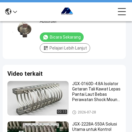
Vibration Circular Wire Rope Isolator Shock
Vibration
Absorber
Circular
Wire
Bicara Sekarang
Rope
Pelajari Lebih Lanjut
Isolator
Shock
Absorber
Video terkait
bicara
Isolator
2024-
515
JGX-0160D-4.8A Isolator
sekarang
getaran
07-24
pandangan
Getaran Tali Kawat Lepas
tali kawat
Berbagi
Pantai Laut Bebas
Perawatan Shock Mount
#
Baja Tahan Karat
Damping
Isolator getaran tali kawat
00:15
2026-07-28
getaran
#
JGX-2228A-550A Solusi
Damping
Utama untuk Kontrol