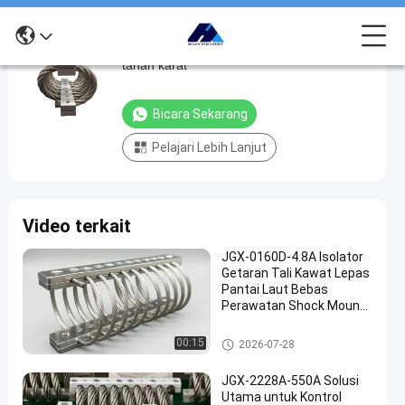
Isolator tali kawat bulat baja Isolator baja
Isolator
tahan karat
tali
kawat
Bicara Sekarang
bulat
Pelajari Lebih Lanjut
baja
Isolator
baja
Video terkait
tahan
karat
JGX-0160D-4.8A Isolator
Getaran Tali Kawat Lepas
bicara
Pantai Laut Bebas
Isolator
2024-
515
Perawatan Shock Mount
sekarang
getaran
07-24
pandangan
Baja Tahan Karat
tali kawat
Berbagi
Isolator getaran tali kawat
00:15
2026-07-28
#
JGX-2228A-550A Solusi
Damping
Utama untuk Kontrol
getaran