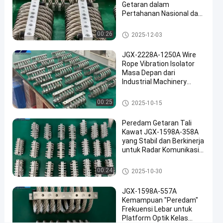
Getaran dalam
#
Pertahanan Nasional dan
Damping
Manufaktur Industri
isolasi
Isolator getaran tali kawat
00:26
2025-12-03
tali
JGX-2228A-1250A Wire
kawat
Rope Vibration Isolator
#
Masa Depan dari
Damping
Industrial Machinery
getaran
Vibration Isolation
tali
Isolator getaran tali kawat
00:25
2025-10-15
kawat
Peredam Getaran Tali
T
Kawat JGX-1598A-358A
r
yang Stabil dan Berkinerja
a
untuk Radar Komunikasi
n
dan Peralatan Navigasi
s
Isolator getaran tali kawat
00:24
2025-10-30
f
o
JGX-1598A-557A
r
Kemampuan "Peredam"
m
Frekuensi Lebar untuk
e
Platform Optik Kelas