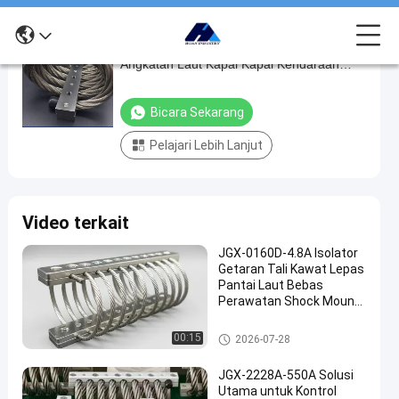
Mesin Kawat Tali Shock Mounts Isolator
Mesin
Angkatan Laut Kapal Kapal Kendaraan
Kawat
Laut Kontainer
Tali
Bicara Sekarang
Shock
Pelajari Lebih Lanjut
Mounts
Isolator
Angkatan
Video terkait
Laut
Kapal
JGX-0160D-4.8A Isolator
Getaran Tali Kawat Lepas
Kapal
Pantai Laut Bebas
Kendaraan
Perawatan Shock Mount
Baja Tahan Karat
Laut
Isolator getaran tali kawat
00:15
2026-07-28
Kontainer
bicara
JGX-2228A-550A Solusi
Isolator
Utama untuk Kontrol
2024-
515