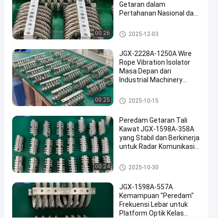
sekarang
getaran
Getaran dalam
07-24
pandangan
tali kawat
Berbagi
Pertahanan Nasional dan
Manufaktur Industri
#
Isolator getaran tali kawat
00:26
2025-12-03
Damping
JGX-2228A-1250A Wire
getaran
#
Rope Vibration Isolator
Masa Depan dari
Damping
Industrial Machinery
isolasi
Vibration Isolation
tali
Isolator getaran tali kawat
00:25
2025-10-15
kawat
#
Peredam Getaran Tali
Damping
Kawat JGX-1598A-358A
yang Stabil dan Berkinerja
getaran
untuk Radar Komunikasi
tali
dan Peralatan Navigasi
kawat
Isolator getaran tali kawat
00:24
2025-10-30
M
e
JGX-1598A-557A
s
Kemampuan "Peredam"
Frekuensi Lebar untuk
i
Platform Optik Kelas
n