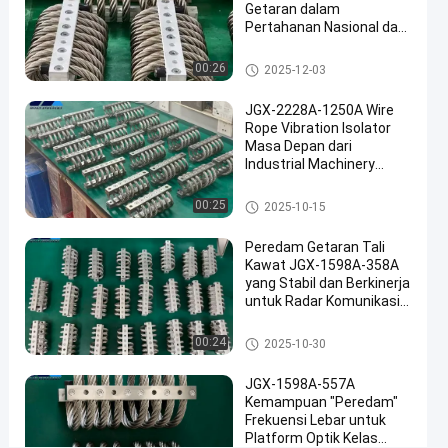
tali
Getaran dalam
Pertahanan Nasional dan
kawat
#
Manufaktur Industri
Isolator getaran tali kawat
Damping
00:26
2025-12-03
getaran
JGX-2228A-1250A Wire
tali
Rope Vibration Isolator
kawat
Masa Depan dari
Industrial Machinery
K
Vibration Isolation
a
Isolator getaran tali kawat
m
00:25
2025-10-15
e
r
Peredam Getaran Tali
Kawat JGX-1598A-358A
a
yang Stabil dan Berkinerja
U
untuk Radar Komunikasi
A
dan Peralatan Navigasi
V
Isolator getaran tali kawat
00:24
2025-10-30
D
r
JGX-1598A-557A
o
Kemampuan "Peredam"
n
Frekuensi Lebar untuk
e
Platform Optik Kelas
K