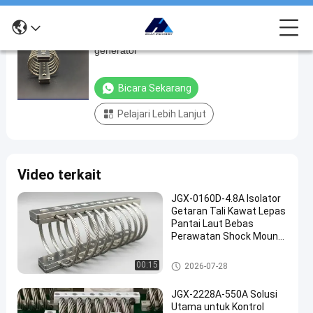
Pengisolator getaran kabel peredam untuk
Pengisolator
generator
getaran
kabel
Bicara Sekarang
peredam
Pelajari Lebih Lanjut
untuk
generator
bicara
Isolator
Video terkait
2024-
515
sekarang
getaran
07-24
pandangan
tali kawat
Berbagi
JGX-0160D-4.8A Isolator
Getaran Tali Kawat Lepas
#
Pantai Laut Bebas
Perawatan Shock Mount
Damping
Baja Tahan Karat
getaran
Isolator getaran tali kawat
#
00:15
2026-07-28
Damping
JGX-2228A-550A Solusi
isolasi
Utama untuk Kontrol