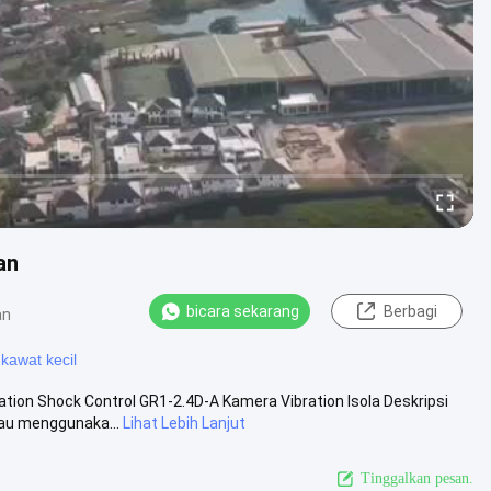
an
bicara sekarang
Berbagi
an
i kawat kecil
ation Shock Control GR1-2.4D-A Kamera Vibration Isola Deskripsi
au menggunaka...
Lihat Lebih Lanjut
Tinggalkan pesan.