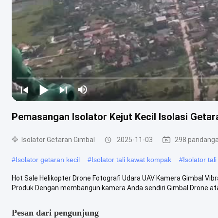
Pemasangan Isolator Kejut Kecil Isolasi Getar
Isolator Getaran Gimbal
2025-11-03
298 pandang
#
Isolator getaran kecil
#
Isolator tali kawat kompak
#
Isolator tal
Hot Sale Helikopter Drone Fotografi Udara UAV Kamera Gimbal Vibr
Produk Dengan membangun kamera Anda sendiri Gimbal Drone at
Pesan dari pengunjung