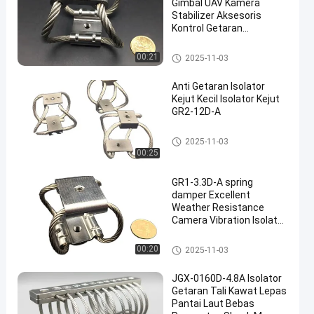
Gimbal UAV Kamera
Stabilizer Aksesoris
Kontrol Getaran
Kebisingan GR6-93D-A
Isolator Tali Kawat
Isolator Getaran Gimbal
00:21
2025-11-03
Anti Getaran Isolator
Kejut Kecil Isolator Kejut
GR2-12D-A
Isolator Getaran Gimbal
2025-11-03
00:25
GR1-3.3D-A spring
damper Excellent
Weather Resistance
Camera Vibration Isolator
untuk pengukuran presisi
Isolator Getaran Gimbal
00:20
2025-11-03
JGX-0160D-4.8A Isolator
Getaran Tali Kawat Lepas
Pantai Laut Bebas