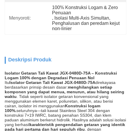
100% Konstruksi Logam & Zero 
Penuaan
Menyoroti:
, 
Isolasi Multi-Axis Simultan
, 
Penghalusan dan peredam kejut 
non-linier
Deskripsi Produk
Isolator Getaran Tali Kawat JGX-0480D-75A – Konstruksi
Logam 100% dengan Degradasi Penuaan Nol
Itu
Isolator Getaran Tali Kawat JGX-0480D-75A
direkayasa
berdasarkan prinsip desain dasar:
menghilangkan setiap
komponen yang dapat menua, menurun, atau hilang seiring
waktu
. Tidak seperti isolator getaran konvensional yang
menggunakan elemen karet, poliuretan, silikon, atau berisi
cairan, isolator ini menggunakan
Konstruksi logam
100%.
seluruhnya—tali kawat Stainless Steel 304 dengan
konstruksi 7×19 IWRC, batang penahan SS304, dan klem
paduan aluminium berkerut hidrolik. Hasilnya adalah solusi isolasi
yang berhasil
karakteristik pengendalian getaran yang identik
pada hari pertama dan hari sepuluh ribu
, dengan