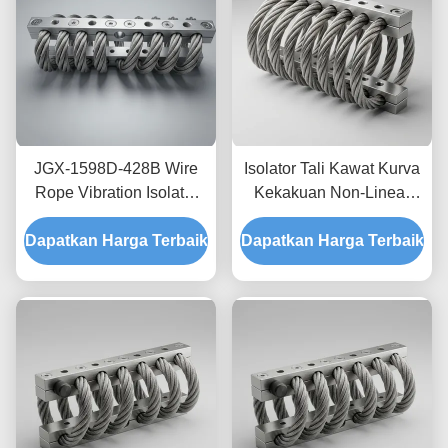
JGX-1598D-428B Wire
Isolator Tali Kawat Kurva
Rope Vibration Isolator
Kekakuan Non-Linear
Fungus Chemical
JGX-2228D-665B
Dapatkan Harga Terbaik
Washdown Resistant
Dapatkan Harga Terbaik
Pemasangan Semua
Stainless Steel Isolation
Logam Ramah
Mount
Lingkungan untuk
Peralatan Industri