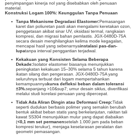
penyimpangan kinerja nol yang disebabkan oleh penuaan
material.
Konstruksi Logam 100%: Keunggulan Tanpa Penuaan
Tanpa Mekanisme Degradasi Elastomer:
Pemasangan
karet dan poliuretan pasti akan mengalami keretakan ozon,
penggetasan akibat sinar UV, oksidasi termal, rangkaian
kompresi, dan migrasi bahan pemlastis. JGX-0480D-75A
secara desain menghilangkan kelima mode kegagalan,
mencapai hasil yang sebenarnya
instalasi pas-dan-
lupa
tanpa interval penggantian terjadwal.
Kekakuan yang Konsisten Selama Beberapa
Dekade:
Isolator elastomer biasanya menunjukkan
peningkatan kekakuan 15–30% selama 5 tahun karena
ikatan silang dan pengerasan. JGX-0480D-75A yang
seluruhnya terbuat dari logam mempertahankan
kemampuannya
kurva defleksi beban dalam toleransi
±3%.
sepanjang >10&sup7; umur desain siklus, diverifikasi
melalui studi korelasi penuaan yang dipercepat.
Tidak Ada Aliran Dingin atau Deformasi Creep:
Tidak
seperti dudukan berbasis polimer yang semakin berubah
bentuk akibat beban statis yang berkelanjutan, rakitan tali
kawat SS304 menunjukkan mulur yang dapat diabaikan
(
<0,1 mm set permanen
setelah 1.000 jam pada beban
kompresi terukur), menjaga keselarasan peralatan dan
geometri pemasangan.