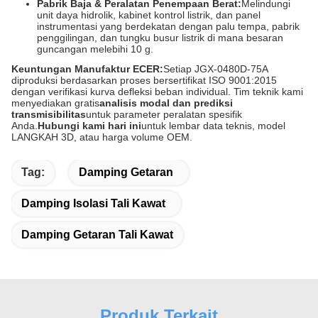
Pabrik Baja & Peralatan Penempaan Berat:
Melindungi
unit daya hidrolik, kabinet kontrol listrik, dan panel
instrumentasi yang berdekatan dengan palu tempa, pabrik
penggilingan, dan tungku busur listrik di mana besaran
guncangan melebihi 10 g.
Keuntungan Manufaktur ECER:
Setiap JGX-0480D-75A
diproduksi berdasarkan proses bersertifikat ISO 9001:2015
dengan verifikasi kurva defleksi beban individual. Tim teknik kami
menyediakan gratis
analisis modal dan prediksi
transmisibilitas
untuk parameter peralatan spesifik
Anda.
Hubungi kami hari ini
untuk lembar data teknis, model
LANGKAH 3D, atau harga volume OEM.
Tag:
Damping Getaran
Damping Isolasi Tali Kawat
Damping Getaran Tali Kawat
Produk Terkait