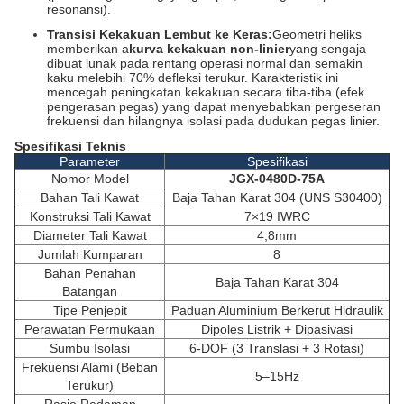
resonansi).
Transisi Kekakuan Lembut ke Keras:
Geometri heliks
memberikan a
kurva kekakuan non-linier
yang sengaja
dibuat lunak pada rentang operasi normal dan semakin
kaku melebihi 70% defleksi terukur. Karakteristik ini
mencegah peningkatan kekakuan secara tiba-tiba (efek
pengerasan pegas) yang dapat menyebabkan pergeseran
frekuensi dan hilangnya isolasi pada dudukan pegas linier.
Spesifikasi Teknis
Parameter
Spesifikasi
Nomor Model
JGX-0480D-75A
Bahan Tali Kawat
Baja Tahan Karat 304 (UNS S30400)
Konstruksi Tali Kawat
7×19 IWRC
Diameter Tali Kawat
4,8mm
Jumlah Kumparan
8
Bahan Penahan
Baja Tahan Karat 304
Batangan
Tipe Penjepit
Paduan Aluminium Berkerut Hidraulik
Perawatan Permukaan
Dipoles Listrik + Dipasivasi
Sumbu Isolasi
6-DOF (3 Translasi + 3 Rotasi)
Frekuensi Alami (Beban
5–15Hz
Terukur)