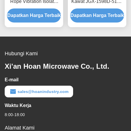
Rope Vibration Isolator
Kawat JGX-1598D-515B
Rapid Prototyping Quick
Menyediakan Kapasitas
Dapatkan Harga Terbaik
Assembly Disesuaikan
Dapatkan Harga Terbaik
Beban Terukur dan
Shock Mount
Isolasi Kebisingan yang
Ditanggung Struktur
Hubungi Kami
Xi'an Hoan Microwave Co., Ltd.
E-mail
sales@hoanindustry.com
Waktu Kerja
8:00-18:00
Alamat Kami