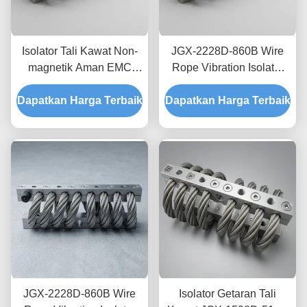
Isolator Tali Kawat Non-
JGX-2228D-860B Wire
magnetik Aman EMC
Rope Vibration Isolator
JGX-2228D-665B
Stainless Steel Long
Dapatkan Harga Terbaik
Dudukan Disipasi Kejut
Dapatkan Harga Terbaik
Service Life Absorber
Sementara untuk
kejut industri
Elektronik Presisi
JGX-2228D-860B Wire
Isolator Getaran Tali