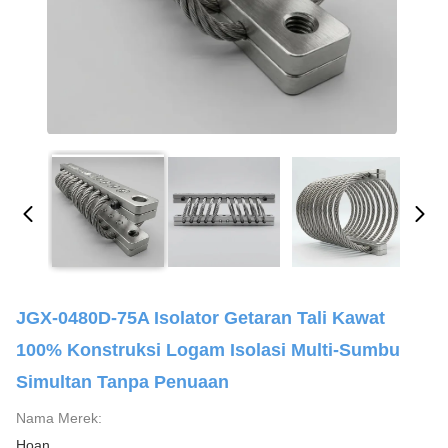
JGX-0480D-75A Isolator Getaran Tali Kawat
100% Konstruksi Logam Isolasi Multi-Sumbu
Simultan Tanpa Penuaan
Nama Merek:
Hoan