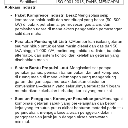
Sertifikasi
ISO 9001:2015, RoHS, MENCAPAI
Aplikasi Industri
Paket Kompresor Industri Berat:
Mengisolasi selip
kompresor bolak-balik dan sentrifugal yang besar (50–500
kW) di pabrik petrokimia, pemrosesan gas alam, dan
pemisahan udara di mana akses penggantian pemasangan
sulit dan mahal.
Peralatan Pembangkit Listrik:
Memberikan isolasi getaran
seumur hidup untuk genset mesin diesel dan gas dari 50
kVA hingga 1.000 kVA, melindungi rakitan radiator, bantalan
alternator, dan sistem kontrol dari kelelahan getaran yang
disebabkan mesin.
Sistem Bantu Propulsi Laut:
Mengisolasi set pompa,
penukar panas, pemisah bahan bakar, dan unit kompresor
di ruang mesin di mana kelembapan yang mengandung
garam dengan cepat merusak dudukan elastomer
konvensional—desain yang seluruhnya terbuat dari logam
memberikan kekebalan terhadap korosi yang melekat.
Stasiun Penggerak Konveyor Penambangan:
Menangani
kombinasi getaran sabuk yang berkelanjutan dan beban
kejut yang terputus-putus akibat benturan material pada titik
perpindahan, menjaga keselarasan penggerak dalam
pengoperasian jarak jauh dengan akses perawatan
minimal.