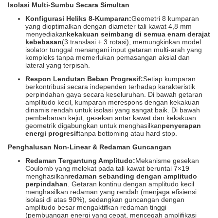
Isolasi Multi-Sumbu Secara Simultan
Konfigurasi Heliks 8-Kumparan:
Geometri 8 kumparan
yang dioptimalkan dengan diameter tali kawat 4,8 mm
menyediakan
kekakuan seimbang di semua enam derajat
kebebasan
(3 translasi + 3 rotasi), memungkinkan model
isolator tunggal menangani input getaran multi-arah yang
kompleks tanpa memerlukan pemasangan aksial dan
lateral yang terpisah.
Respon Lendutan Beban Progresif:
Setiap kumparan
berkontribusi secara independen terhadap karakteristik
perpindahan gaya secara keseluruhan. Di bawah getaran
amplitudo kecil, kumparan merespons dengan kekakuan
dinamis rendah untuk isolasi yang sangat baik. Di bawah
pembebanan kejut, gesekan antar kawat dan kekakuan
geometrik digabungkan untuk menghasilkan
penyerapan
energi progresif
tanpa bottoming atau hard stop.
Penghalusan Non-Linear & Redaman Guncangan
Redaman Tergantung Amplitudo:
Mekanisme gesekan
Coulomb yang melekat pada tali kawat beruntai 7×19
menghasilkan
redaman sebanding dengan amplitudo
perpindahan
. Getaran kontinu dengan amplitudo kecil
menghasilkan redaman yang rendah (menjaga efisiensi
isolasi di atas 90%), sedangkan guncangan dengan
amplitudo besar mengaktifkan redaman tinggi
(pembuangan energi yang cepat, mencegah amplifikasi