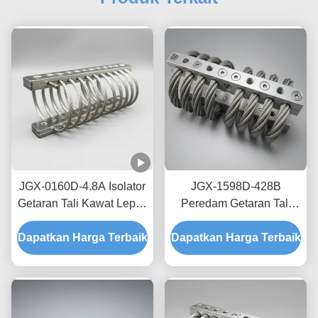
JGX-0160D-4.8A Isolator
JGX-1598D-428B
Getaran Tali Kawat Lepas
Peredam Getaran Tali
Pantai Laut Bebas
Kawat Tanpa Creep,
Dapatkan Harga Terbaik
Perawatan Shock Mount
Dapatkan Harga Terbaik
Gesekan Bebas Oli,
Baja Tahan Karat
Peredam untuk
Perlindungan Pengiriman
Transit