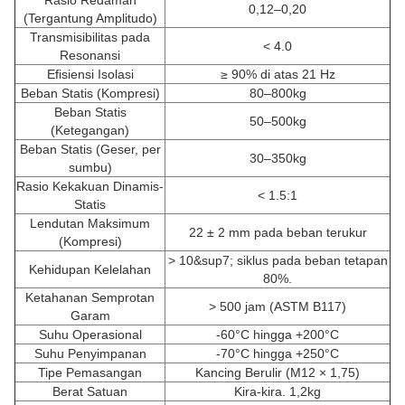
Rasio Redaman
0,12–0,20
(Tergantung Amplitudo)
Transmisibilitas pada
< 4.0
Resonansi
Efisiensi Isolasi
≥ 90% di atas 21 Hz
Beban Statis (Kompresi)
80–800kg
Beban Statis
50–500kg
(Ketegangan)
Beban Statis (Geser, per
30–350kg
sumbu)
Rasio Kekakuan Dinamis-
< 1.5:1
Statis
Lendutan Maksimum
22 ± 2 mm pada beban terukur
(Kompresi)
> 10&sup7; siklus pada beban tetapan
Kehidupan Kelelahan
80%.
Ketahanan Semprotan
> 500 jam (ASTM B117)
Garam
Suhu Operasional
-60°C hingga +200°C
Suhu Penyimpanan
-70°C hingga +250°C
Tipe Pemasangan
Kancing Berulir (M12 × 1,75)
Berat Satuan
Kira-kira. 1,2kg