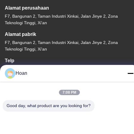
Alamat perusahaan
F7, Bangunan 2, Taman Industri Xinkai, Jalan Jinye 2, Zona
Teknologi Tinggi, Xi'an
Alamat pabrik
F7, Bangunan 2, Taman Industri Xinkai, Jalan Jinye 2, Zona
Teknologi Tinggi, Xi'an
Telp
86--18740357801
Hoan
7:08 PM
Cina Kualitas Baik Isolator getaran tali kawat Pemasok. Hak cipta
Good day, what product are you looking for?
© 2024-2026 Xi'an Hoan Microwave Co., Ltd. . Seluruh hak cipta.
Kebijakan Privasi
|
Sitemap