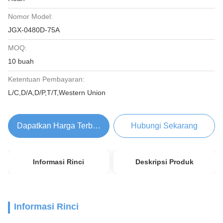
Nomor Model:
JGX-0480D-75A
MOQ:
10 buah
Ketentuan Pembayaran:
L/C,D/A,D/P,T/T,Western Union
Dapatkan Harga Terbaik
Hubungi Sekarang
Informasi Rinci
Deskripsi Produk
Informasi Rinci