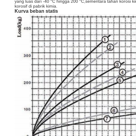
yang luas dari -40 °C hingga 200 °C,sementara tahan korosi ki
korosif di pabrik kimia.
Kurva beban statis