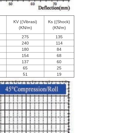
KV ((Vibrasi)
Ks ((Shock)
(KN/m)
(KN/m)
275
135
240
114
180
84
154
68
137
60
65
25
51
19