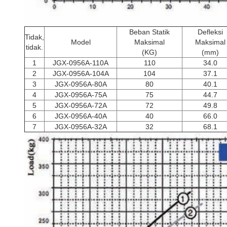
Beban Statik
Defleksi
Tidak,
Model
Maksimal
Maksimal
tidak.
(KG)
(mm)
1
JGX-0956A-110A
110
34.0
2
JGX-0956A-104A
104
37.1
3
JGX-0956A-80A
80
40.1
4
JGX-0956A-75A
75
44.7
5
JGX-0956A-72A
72
49.8
6
JGX-0956A-40A
40
66.0
7
JGX-0956A-32A
32
68.1