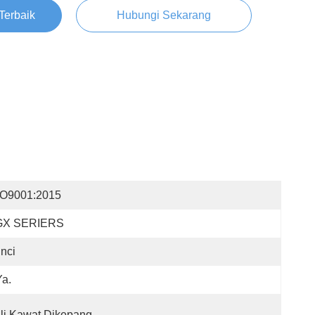
Terbaik
Hubungi Sekarang
SO9001:2015
GX SERIERS
Inci
Ya.
li Kawat Dikepang