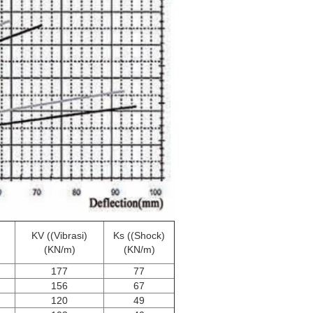
KV ((Vibrasi)
Ks ((Shock)
(KN/m)
(KN/m)
177
77
156
67
120
49