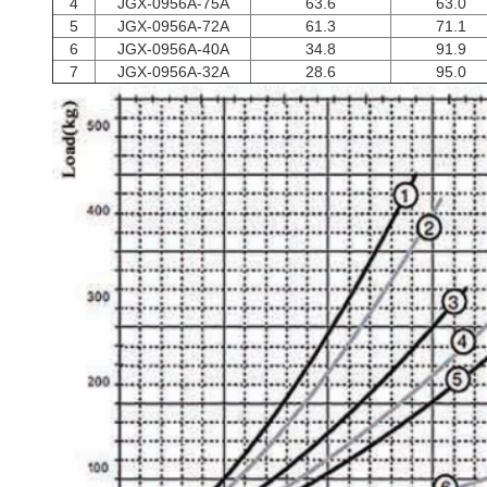
4
JGX-0956A-75A
63.6
63.0
5
JGX-0956A-72A
61.3
71.1
6
JGX-0956A-40A
34.8
91.9
7
JGX-0956A-32A
28.6
95.0