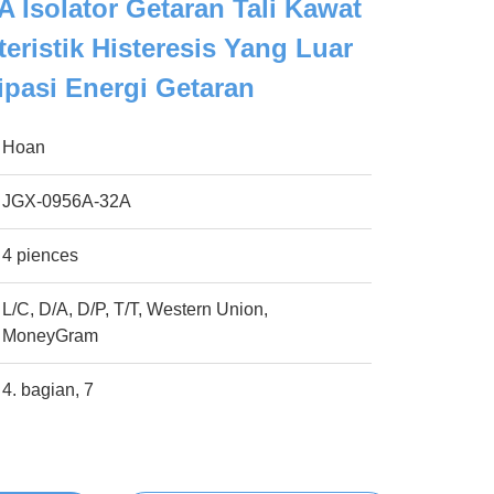
 Isolator Getaran Tali Kawat
eristik Histeresis Yang Luar
ipasi Energi Getaran
Hoan
JGX-0956A-32A
4 piences
L/C, D/A, D/P, T/T, Western Union,
MoneyGram
4. bagian, 7