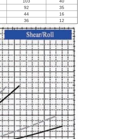
103
40
92
35
44
16
36
12