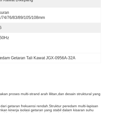
uran 
1/74/76/83/89/105/108mm
6
-50Hz
edam Getaran Tali Kawat JGX-0956A-32A
kan proses multi-strand arah lilitan,dan desain struktural yang
 dari getaran frekuensi rendah.Struktur peredam multi-lapisan
n kinerja isolasi getaran yang stabil dalam kisaran suhu