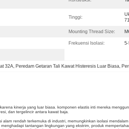
Uk
Tinggi:
7
Mounting Thread Size:
M
Frekuensi Isolasi:
5
at 32A
, 
Peredam Getaran Tali Kawat Histeresis Luar Biasa
, 
Per
 karena kinerja yang luar biasa. komponen elastis inti mereka mengguna
esi, dan tergelincir antara kawat baja.
ensi alam rendah terkemuka di industri, memungkinkan isolasi mendalam
a menghadapi tantangan lingkungan yang ekstrim, produk mempertahanka