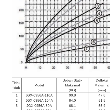
Beban Statik
Defleksi
Tidak,
Model
Maksimal
Maksimal
tidak.
(KG)
(mm)
1
JGX-0956A-110A
90.8
47.8
2
JGX-0956A-104A
84.0
51.8
3
JGX-0956A-80A
68.1
55.9