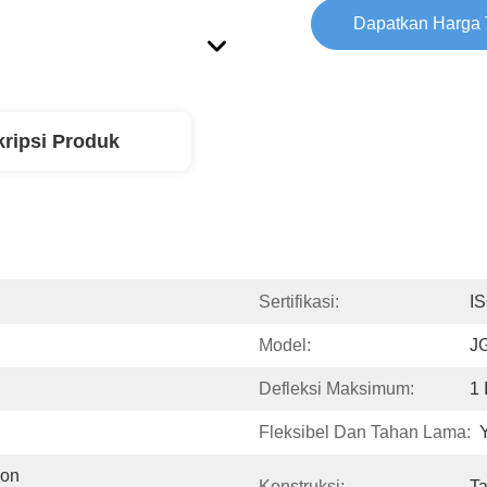
Dapatkan Harga 
ripsi Produk
Sertifikasi:
I
Model:
J
Defleksi Maksimum:
1 
Fleksibel Dan Tahan Lama:
on 
Konstruksi:
Ta