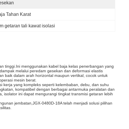
esekan
ja Tahan Karat
 getaran tali kawat isolasi
ran tinggi.Ini menggunakan kabel baja kelas penerbangan yang
ban dampak melalui peredam gesekan dan deformasi elastis
n baik dalam arah horizontal maupun vertikal, cocok untuk
operasi mesin berat.
isi kerja yang kompleks seperti kelembaban, debu, dan suhu
angkatan, kompatibel dengan berbagai antarmuka peralatan dan
solator ini dapat mengurangi tingkat transmisi getaran lebih
angunan jembatan,JGX-0480D-18A telah menjadi solusi pilihan
ilitas.