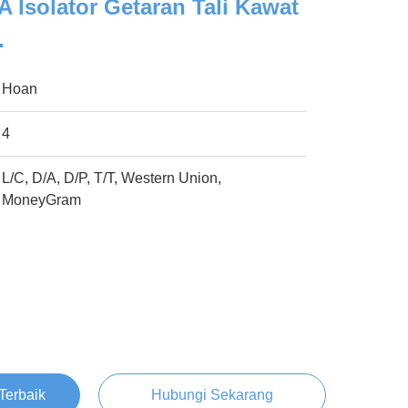
 Isolator Getaran Tali Kawat
.
Hoan
4
L/C, D/A, D/P, T/T, Western Union,
MoneyGram
Terbaik
Hubungi Sekarang