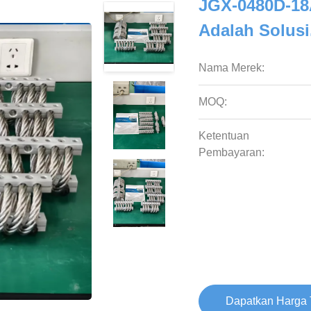
JGX-0480D-18A
Adalah Solusi
Nama Merek:
MOQ:
Ketentuan
Pembayaran:
Dapatkan Harga 