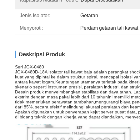
Jenis Isolator:
Getaran
Menyoroti:
Perdam getaran tali kawat
Deskripsi Produk
Seri JGX-0480
JGX-0480D-18A isolator tali kawat baja adalah perangkat shoc
kuat yang dipintal ke dalam struktur spiral, mencapai isolasi 
antara kawat logam.Keuntungan utamanya terletak pada kinerja
skenario seperti instrumen presisi, peralatan industri, dan s
Desain produk menyeimbangkan stabilitas dan daya tahan. Lapi
ekstrim,dengan masa pakai lebih dari 10 tahunIni memiliki m
tidak memerlukan perawatan tambahan,mengurangi biaya penggun
dari 85%, secara efektif melindungi akurasi peralatan dan keam
Apakah digunakan untuk penyerapan kejut server pusat data, p
di bidang teknik dengan kinerja yang dapat diandalkan, menyedi