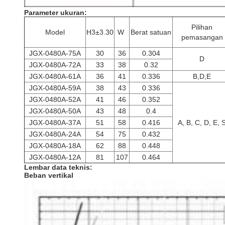
Parameter ukuran:
Pilihan
Model
H3±3.30
️W ️
Berat satuan
pemasangan
JGX-0480A-75A
30
36
0.304
D
JGX-0480A-72A
33
38
0.32
JGX-0480A-61A
36
41
0.336
B,D,E
JGX-0480A-59A
38
43
0.336
JGX-0480A-52A
41
46
0.352
JGX-0480A-50A
43
48
0.4
JGX-0480A-37A
51
58
0.416
A, B, C, D, E, 
JGX-0480A-24A
54
75
0.432
JGX-0480A-18A
62
88
0.448
JGX-0480A-12A
81
107
0.464
Lembar data teknis:
Beban vertikal