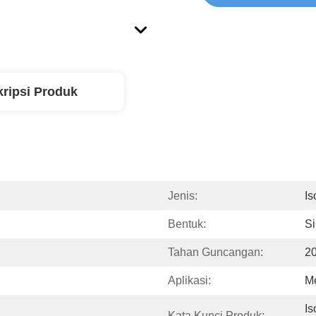
ripsi Produk
Jenis:
Is
Bentuk:
Si
Tahan Guncangan:
2
Aplikasi:
Me
Is
Kata Kunci Produk: