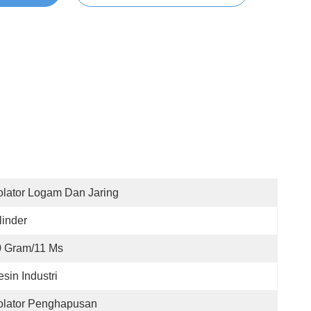
olator Logam Dan Jaring
linder
0 Gram/11 Ms
sin Industri
olator Penghapusan 