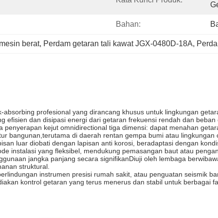
G
Bahan:
Ba
 mesin berat
, 
Perdam getaran tali kawat JGX-0480D-18A
, 
Perdam
k-absorbing profesional yang dirancang khusus untuk lingkungan geta
yang efisien dan disipasi energi dari getaran frekuensi rendah dan be
 penyerapan kejut omnidirectional tiga dimensi: dapat menahan getara
truktur bangunan,terutama di daerah rentan gempa bumi atau lingkungan 
san luar diobati dengan lapisan anti korosi, beradaptasi dengan kond
etode instalasi yang fleksibel, mendukung pemasangan baut atau peng
aan jangka panjang secara signifikanDiuji oleh lembaga berwibawa, i
anan struktural.
erlindungan instrumen presisi rumah sakit, atau penguatan seismik b
akan kontrol getaran yang terus menerus dan stabil untuk berbagai fas