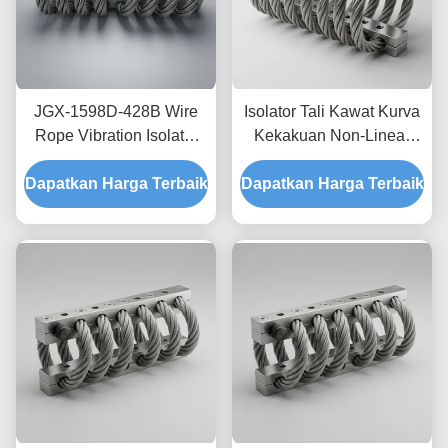
JGX-1598D-428B Wire
Isolator Tali Kawat Kurva
Rope Vibration Isolator
Kekakuan Non-Linear
Fungus Chemical
JGX-2228D-665B
Dapatkan Harga Terbaik
Washdown Resistant
Dapatkan Harga Terbaik
Pemasangan Semua
Stainless Steel Isolation
Logam Ramah
Mount
Lingkungan untuk
Peralatan Industri