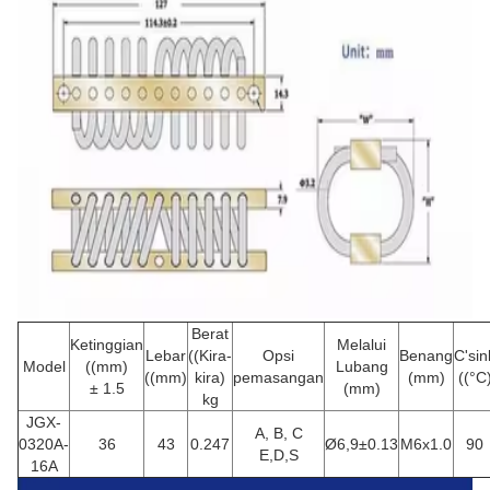
Berat
Ketinggian
Melalui
Lebar
((Kira-
Opsi
Benang
C'sin
Model
((mm)
Lubang
((mm)
kira)
pemasangan
(mm)
((°C
± 1.5
(mm)
kg
JGX-
A, B, C
0320A-
36
43
0.247
Ø6,9±0.13
M6x1.0
90
E,D,S
16A