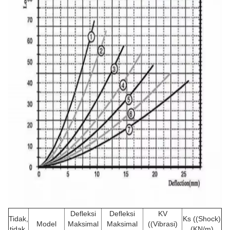
Defleksi
Defleksi
KV
Tidak,
Ks ((Shock)
Model
Maksimal
Maksimal
((Vibrasi)
tidak.
(KN/m)