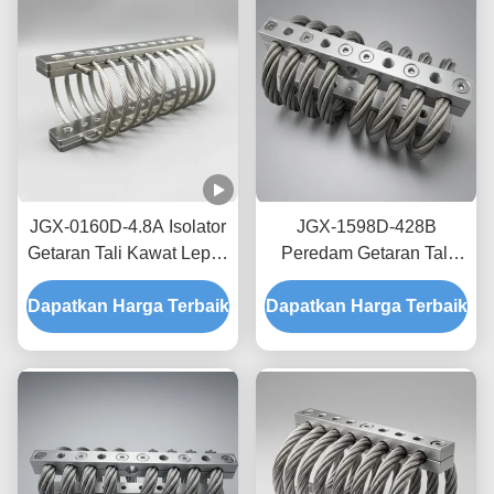
JGX-0160D-4.8A Isolator
JGX-1598D-428B
Getaran Tali Kawat Lepas
Peredam Getaran Tali
Pantai Laut Bebas
Kawat Tanpa Creep,
Dapatkan Harga Terbaik
Perawatan Shock Mount
Dapatkan Harga Terbaik
Gesekan Bebas Oli,
Baja Tahan Karat
Peredam untuk
Perlindungan Pengiriman
Transit