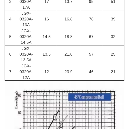
3
0320A-
17
13.7
95
51
17A
JGX-
4
0320A-
16
16.8
78
39
16A
JGX-
5
0320A-
14.5
18.8
67
32
14.5A
JGX-
6
0320A-
13.5
21.8
57
25
13.5A
JGX-
7
0320A-
12
23.9
46
21
12A