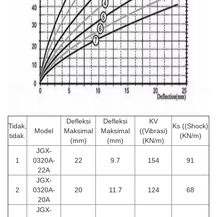
Defleksi
Defleksi
KV
Tidak,
Ks ((Shock)
Model
Maksimal
Maksimal
((Vibrasi)
tidak.
(KN/m)
(mm)
(mm)
(KN/m)
JGX-
1
0320A-
22
9.7
154
91
22A
JGX-
2
0320A-
20
11.7
124
68
20A
JGX-