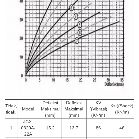
Defleksi
Defleksi
KV
Tidak,
Ks ((Shock)
Model
Maksimal
Maksimal
((Vibrasi)
tidak.
(KN/m)
(mm)
(mm)
(KN/m)
JGX-
1
0320A-
15.2
13.7
86
46
22A