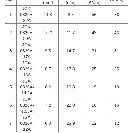
(mm)
(mm)
(KN/m)
JGX-
1
0320A-
11.3
9.7
56
56
22A
JGX-
2
0320A-
10.0
11.7
43
43
20A
JGX-
3
0320A-
9.5
14.7
31
31
17A
JGX-
4
0320A-
8.7
17.8
25
25
16A
JGX-
5
0320A-
8.2
19.8
19
19
14.5A
JGX-
6
0320A-
7.2
22.9
16
16
13.5A
JGX-
7
0320A-
6.3
25.9
12
12
12A