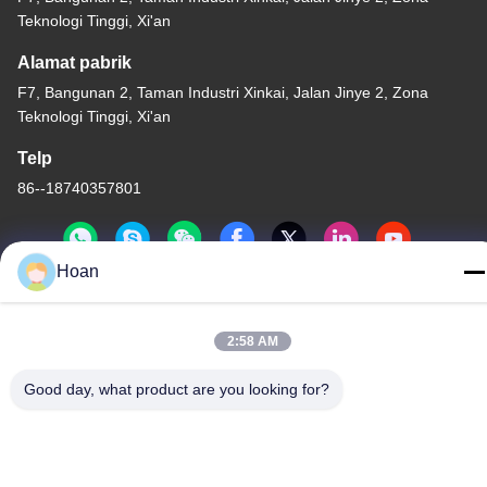
Teknologi Tinggi, Xi'an
Alamat pabrik
F7, Bangunan 2, Taman Industri Xinkai, Jalan Jinye 2, Zona
Teknologi Tinggi, Xi'an
Telp
86--18740357801
Hoan
Cina Kualitas Baik Isolator getaran tali kawat Pemasok. Hak cipta
2:58 AM
© 2024-2026 Xi'an Hoan Microwave Co., Ltd. . Seluruh hak cipta.
Kebijakan Privasi
|
Sitemap
Good day, what product are you looking for?