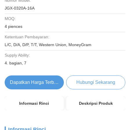
Nomor Model:
JGX-0320A-16A
MOQ:
4 piences
Ketentuan Pembayaran:
L/C, D/A, D/P, T/T, Western Union, MoneyGram
Supply Ability:
4. bagian, 7
Dapatkan Harga Terbaik
Hubungi Sekarang
Informasi Rinci
Deskripsi Produk
Informasi Rinci